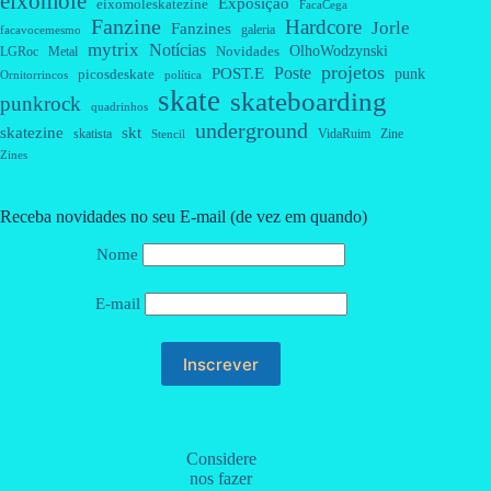
eixomole
Exposição
eixomoleskatezine
FacaCega
Fanzine
Hardcore
Jorle
Fanzines
galeria
facavocemesmo
mytrix
Notícias
OlhoWodzynski
Novidades
Metal
LGRoc
projetos
Poste
POST.E
punk
picosdeskate
Ornitorrincos
política
skate
skateboarding
punkrock
quadrinhos
underground
skatezine
skt
skatista
VidaRuim
Zine
Stencil
Zines
Receba novidades no seu E-mail (de vez em quando)
Nome
E-mail
Considere
nos fazer