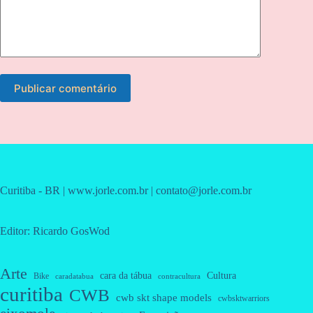
Publicar comentário
Curitiba - BR | www.jorle.com.br | contato@jorle.com.br
Editor: Ricardo GosWod
Arte
cara da tábua
Cultura
Bike
caradatabua
contracultura
curitiba
CWB
cwb skt shape models
cwbsktwarriors