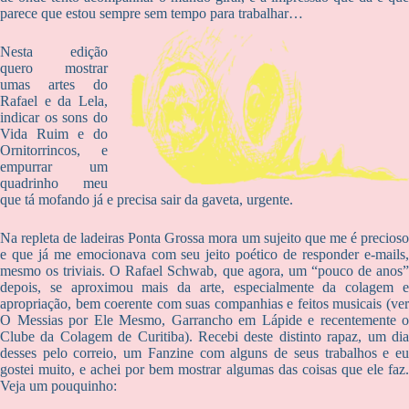
parece que estou sempre sem tempo para trabalhar…
Nesta edição
quero mostrar
umas artes do
Rafael e da Lela,
indicar os sons do
Vida Ruim e do
Ornitorrincos, e
empurrar um
quadrinho meu
que tá mofando já e precisa sair da gaveta, urgente.
Na repleta de ladeiras Ponta Grossa mora um sujeito que me é precioso
e que já me emocionava com seu jeito poético de responder e-mails,
mesmo os triviais. O Rafael Schwab, que agora, um “pouco de anos”
depois, se aproximou mais da arte, especialmente da colagem e
apropriação, bem coerente com suas companhias e feitos musicais (ver
O Messias por Ele Mesmo, Garrancho em Lápide e recentemente o
Clube da Colagem de Curitiba). Recebi deste distinto rapaz, um dia
desses pelo correio, um Fanzine com alguns de seus trabalhos e eu
gostei muito, e achei por bem mostrar algumas das coisas que ele faz.
Veja um pouquinho: