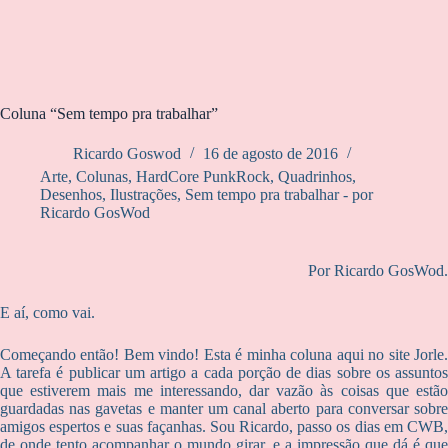
Coluna “Sem tempo pra trabalhar”
Ricardo Goswod
16 de agosto de 2016
Arte
,
Colunas
,
HardCore PunkRock
,
Quadrinhos,
Desenhos, Ilustrações
,
Sem tempo pra trabalhar - por
Ricardo GosWod
Por Ricardo GosWod.
E aí, como vai.
Começando então! Bem vindo! Esta é minha coluna aqui no site Jorle.
A tarefa é publicar um artigo a cada porção de dias sobre os assuntos
que estiverem mais me interessando, dar vazão às coisas que estão
guardadas nas gavetas e manter um canal aberto para conversar sobre
amigos espertos e suas façanhas. Sou Ricardo, passo os dias em CWB,
de onde tento acompanhar o mundo girar, e a impressão que dá é que