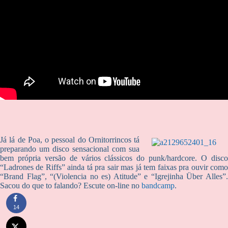
Já lá de Poa, o pessoal do Ornitorrincos tá
preparando um disco sensacional com sua
bem própria versão de vários clássicos do punk/hardcore. O disco
“Ladrones de Riffs” ainda tá pra sair mas já tem faixas pra ouvir como
“Brand Flag”, “(Violencia no es) Atitude” e “Igrejinha Über Alles”.
Sacou do que to falando? Escute on-line no
bandcamp
.
14