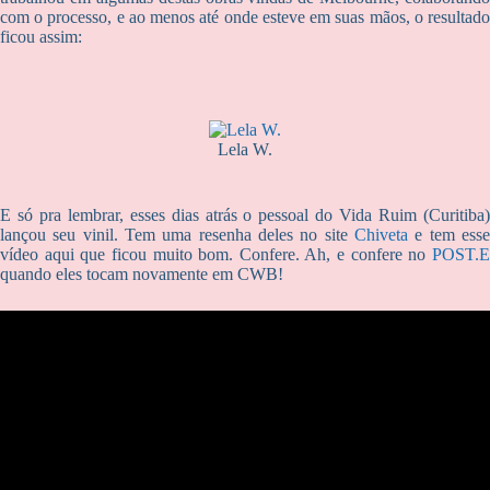
com o processo, e ao menos até onde esteve em suas mãos, o resultado
ficou assim:
Lela W.
E só pra lembrar, esses dias atrás o pessoal do Vida Ruim (Curitiba)
lançou seu vinil. Tem uma resenha deles no site
Chiveta
e tem esse
vídeo aqui que ficou muito bom. Confere. Ah, e confere no
POST.E
quando eles tocam novamente em CWB!