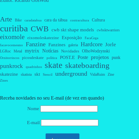
Editor: Ricardo GosWod
Arte
cara da tábua
Cultura
Bike
caradatabua
contracultura
curitiba
CWB
cwb skt shape models
cwbsktwarriors
eixomole
Exposição
eixomoleskatezine
FacaCega
Fanzine
Hardcore
Jorle
Fanzines
galeria
facavocemesmo
mytrix
Notícias
OlhoWodzynski
Novidades
Metal
LGRoc
projetos
Poste
POST.E
punk
picosdeskate
Ornitorrincos
política
skate
skateboarding
punkrock
quadrinhos
underground
skatezine
skt
skatista
VidaRuim
Zine
Stencil
Zines
Receba novidades no seu E-mail (de vez em quando)
Nome
E-mail