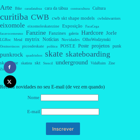
Arte
cara da tábua
Cultura
Bike
caradatabua
contracultura
curitiba
CWB
cwb skt shape models
cwbsktwarriors
eixomole
Exposição
eixomoleskatezine
FacaCega
Fanzine
Hardcore
Jorle
Fanzines
galeria
facavocemesmo
mytrix
Notícias
OlhoWodzynski
Novidades
Metal
LGRoc
projetos
Poste
POST.E
punk
picosdeskate
Ornitorrincos
política
skate
skateboarding
punkrock
quadrinhos
underground
skatezine
skt
skatista
VidaRuim
Zine
Stencil
Zines
Receba novidades no seu E-mail (de vez em quando)
Nome
E-mail