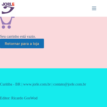
Pular
para
o
conteúdo
Seu carrinho está vazio.
Retornar para a loja
Curitiba - BR | www.jorle.com.br | contato@jorle.com.br
Editor: Ricardo GosWod