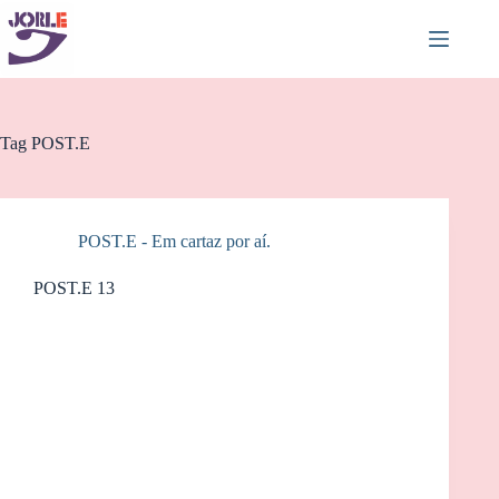
Pular
para
o
conteúdo
Tag
POST.E
POST.E - Em cartaz por aí.
POST.E 13