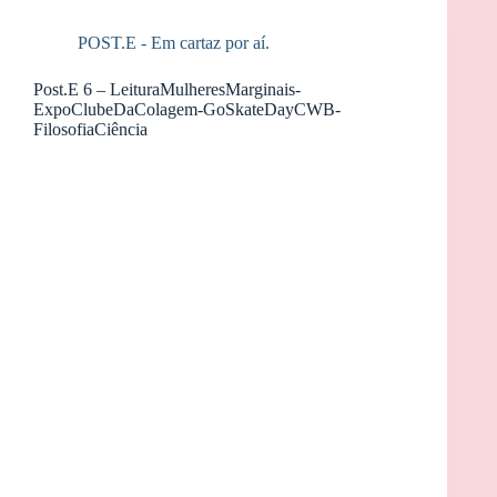
POST.E - Em cartaz por aí.
Post.E 6 – LeituraMulheresMarginais-
ExpoClubeDaColagem-GoSkateDayCWB-
FilosofiaCiência