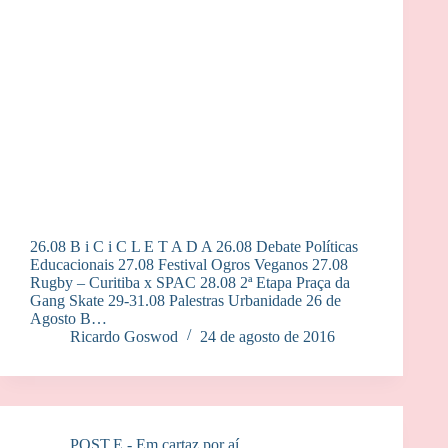
26.08 B i C i C L E T A D A 26.08 Debate Políticas
Educacionais 27.08 Festival Ogros Veganos 27.08
Rugby – Curitiba x SPAC 28.08 2ª Etapa Praça da
Gang Skate 29-31.08 Palestras Urbanidade 26 de
Agosto B…
Ricardo Goswod
24 de agosto de 2016
POST.E - Em cartaz por aí.