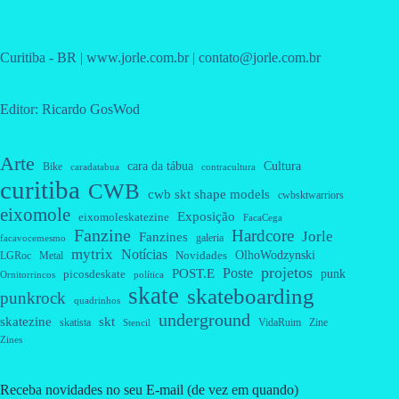
Curitiba - BR | www.jorle.com.br | contato@jorle.com.br
Editor: Ricardo GosWod
Arte
cara da tábua
Cultura
Bike
caradatabua
contracultura
curitiba
CWB
cwb skt shape models
cwbsktwarriors
eixomole
Exposição
eixomoleskatezine
FacaCega
Fanzine
Hardcore
Jorle
Fanzines
galeria
facavocemesmo
mytrix
Notícias
OlhoWodzynski
Novidades
Metal
LGRoc
projetos
Poste
POST.E
punk
picosdeskate
Ornitorrincos
política
skate
skateboarding
punkrock
quadrinhos
underground
skatezine
skt
skatista
VidaRuim
Zine
Stencil
Zines
Receba novidades no seu E-mail (de vez em quando)