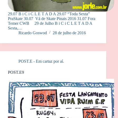
29.07 B i C i C L E T A D A 29.07 “Toda Sexta”
PraSkate 30.07 Vá de Skate Pinais 2016 31.07 Fora
Temer CWB 29 de Julho B i C i C L E T A D A
Sexta,…
Ricardo Goswod
28 de julho de 2016
POST.E - Em cartaz por aí.
POST.E9