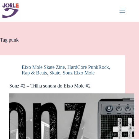
Pular
para
o
conteúdo
Tag
punk
Eixo Mole Skate Zine
,
HardCore PunkRock
,
Rap & Beats
,
Skate
,
Sonz Eixo Mole
Sonz #2 – Trilha sonora do Eixo Mole #2