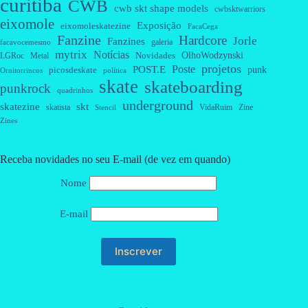
curitiba
CWB
cwb skt shape models
cwbsktwarriors
eixomole
Exposição
eixomoleskatezine
FacaCega
Fanzine
Hardcore
Jorle
Fanzines
galeria
facavocemesmo
mytrix
Notícias
OlhoWodzynski
Novidades
Metal
LGRoc
projetos
Poste
POST.E
punk
picosdeskate
Ornitorrincos
política
skate
skateboarding
punkrock
quadrinhos
underground
skatezine
skt
skatista
VidaRuim
Zine
Stencil
Zines
Receba novidades no seu E-mail (de vez em quando)
Nome
E-mail