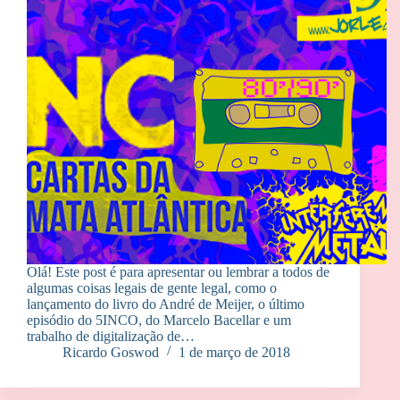
Olá! Este post é para apresentar ou lembrar a todos de
algumas coisas legais de gente legal, como o
lançamento do livro do André de Meijer, o último
episódio do 5INCO, do Marcelo Bacellar e um
trabalho de digitalização de…
Ricardo Goswod
1 de março de 2018