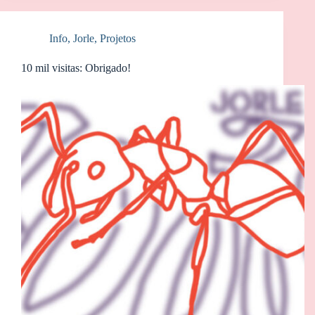
Info
,
Jorle
,
Projetos
10 mil visitas: Obrigado!