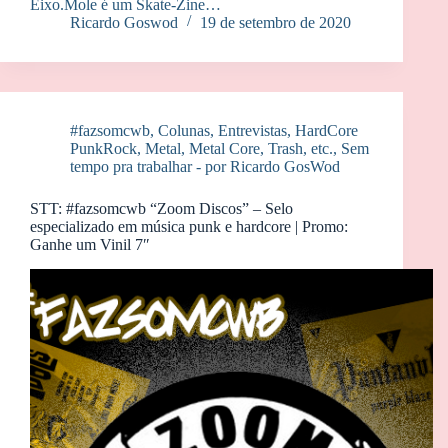
Eixo.Mole é um Skate-Zine…
Ricardo Goswod
19 de setembro de 2020
#fazsomcwb
,
Colunas
,
Entrevistas
,
HardCore
PunkRock
,
Metal, Metal Core, Trash, etc.
,
Sem
tempo pra trabalhar - por Ricardo GosWod
STT: #fazsomcwb “Zoom Discos” – Selo
especializado em música punk e hardcore | Promo:
Ganhe um Vinil 7″