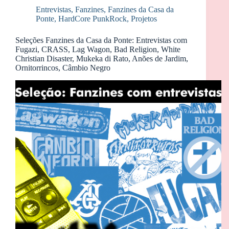
Entrevistas
,
Fanzines
,
Fanzines da Casa da
Ponte
,
HardCore PunkRock
,
Projetos
Seleções Fanzines da Casa da Ponte: Entrevistas com
Fugazi, CRASS, Lag Wagon, Bad Religion, White
Christian Disaster, Mukeka di Rato, Anões de Jardim,
Ornitorrincos, Câmbio Negro