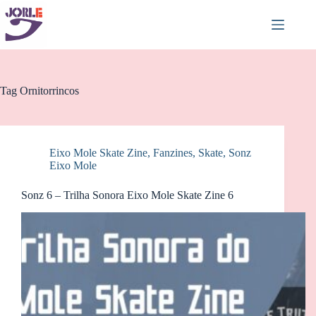
Pular
para
o
conteúdo
Tag
Ornitorrincos
Eixo Mole Skate Zine
,
Fanzines
,
Skate
,
Sonz
Eixo Mole
Sonz 6 – Trilha Sonora Eixo Mole Skate Zine 6