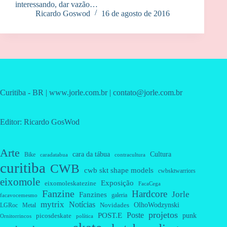
interessando, dar vazão…
Ricardo Goswod
16 de agosto de 2016
Curitiba - BR | www.jorle.com.br | contato@jorle.com.br
Editor: Ricardo GosWod
Arte
cara da tábua
Cultura
Bike
caradatabua
contracultura
curitiba
CWB
cwb skt shape models
cwbsktwarriors
eixomole
Exposição
eixomoleskatezine
FacaCega
Fanzine
Hardcore
Jorle
Fanzines
galeria
facavocemesmo
mytrix
Notícias
OlhoWodzynski
Novidades
Metal
LGRoc
projetos
Poste
POST.E
punk
picosdeskate
Ornitorrincos
política