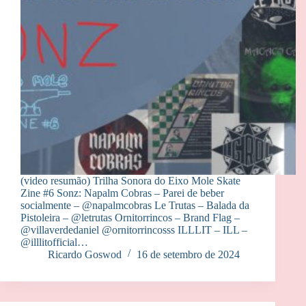
(video resumão) Trilha Sonora do Eixo Mole Skate
Zine #6 Sonz: Napalm Cobras – Parei de beber
socialmente – @‌napalmcobras Le Trutas – Balada da
Pistoleira – @‌letrutas Ornitorrincos – Brand Flag –
@‌villaverdedaniel @ornitorrincosss ILLLIT – ILL –
@‌illlitofficial…
Ricardo Goswod
16 de setembro de 2024