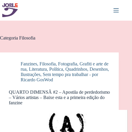
Pular
para
o
conteúdo
Categoria
Filosofia
Fanzines
,
Filosofia
,
Fotografia
,
Grafiti e arte de
rua
,
Literatura
,
Política
,
Quadrinhos, Desenhos,
Ilustrações
,
Sem tempo pra trabalhar - por
Ricardo GosWod
QUARTO DIMENSÃ #2 – Apostila de perdedorismo
– Vários artistas – Baixe esta e a primeira edição do
fanzine