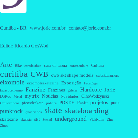
Curitiba - BR | www.jorle.com.br | contato@jorle.com.br
Editor: Ricardo GosWod
Arte
cara da tábua
Cultura
Bike
caradatabua
contracultura
curitiba
CWB
cwb skt shape models
cwbsktwarriors
eixomole
Exposição
eixomoleskatezine
FacaCega
Fanzine
Hardcore
Jorle
Fanzines
galeria
facavocemesmo
mytrix
Notícias
OlhoWodzynski
Novidades
Metal
LGRoc
projetos
Poste
POST.E
punk
picosdeskate
Ornitorrincos
política
skate
skateboarding
punkrock
quadrinhos
underground
skatezine
skt
skatista
VidaRuim
Zine
Stencil
Zines