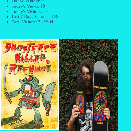
0
Online Visitors:
10
Today's Views:
10
Today's Visitors:
1.168
Last 7 Days Views:
232.594
Total Visitors: