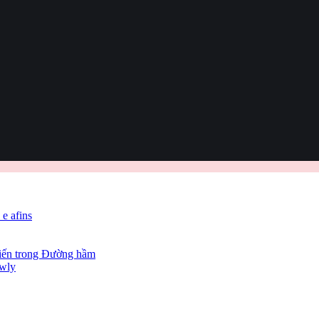
 e afins
hiến trong Đường hầm
owly