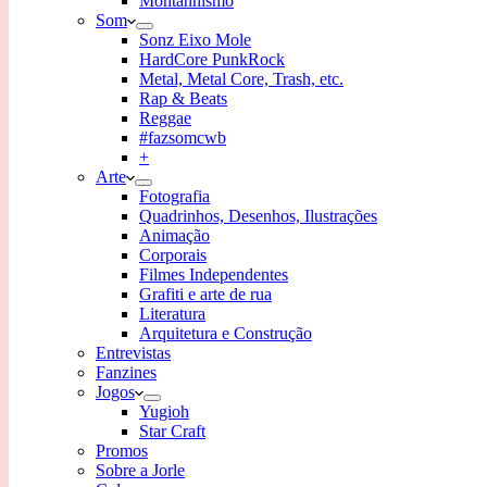
Montanhismo
Som
Sonz Eixo Mole
HardCore PunkRock
Metal, Metal Core, Trash, etc.
Rap & Beats
Reggae
#fazsomcwb
+
Arte
Fotografia
Quadrinhos, Desenhos, Ilustrações
Animação
Corporais
Filmes Independentes
Grafiti e arte de rua
Literatura
Arquitetura e Construção
Entrevistas
Fanzines
Jogos
Yugioh
Star Craft
Promos
Sobre a Jorle