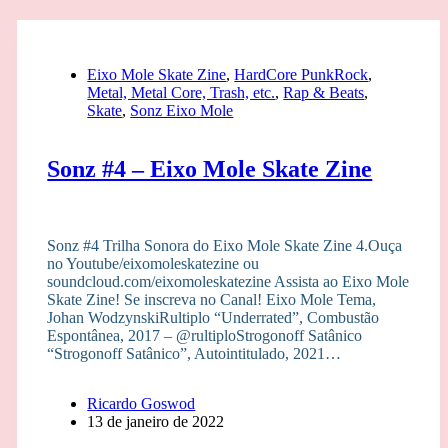
Eixo Mole Skate Zine
,
HardCore PunkRock
,
Metal, Metal Core, Trash, etc.
,
Rap & Beats
,
Skate
,
Sonz Eixo Mole
Sonz #4 – Eixo Mole Skate Zine
Sonz #4 Trilha Sonora do Eixo Mole Skate Zine 4.Ouça
no Youtube/eixomoleskatezine ou
soundcloud.com/eixomoleskatezine Assista ao Eixo Mole
Skate Zine! Se inscreva no Canal! Eixo Mole Tema,
Johan WodzynskiRultiplo “Underrated”, Combustão
Espontânea, 2017 – @rultiploStrogonoff Satânico
“Strogonoff Satânico”, Autointitulado, 2021…
Ricardo Goswod
13 de janeiro de 2022