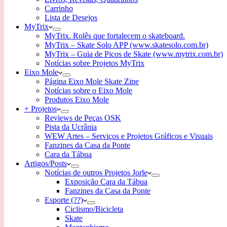
Carrinho
Lista de Desejos
MyTrix
MyTrix. Rolês que fortalecem o skateboard.
MyTrix – Skate Solo APP (www.skatesolo.com.br)
MyTrix – Guia de Picos de Skate (www.mytrix.com.br)
Notícias sobre Projetos MyTrix
Eixo Mole
Página Eixo Mole Skate Zine
Notícias sobre o Eixo Mole
Produtos Eixo Mole
+ Projetos
Reviews de Peças OSK
Pista da Ucrânia
WEW Artes – Serviços e Projetos Gráficos e Visuais
Fanzines da Casa da Ponte
Cara da Tábua
Artigos/Posts
Notícias de outros Projetos Jorle
Exposição Cara da Tábua
Fanzines da Casa da Ponte
Esporte (??)
Ciclismo/Bicicleta
Skate