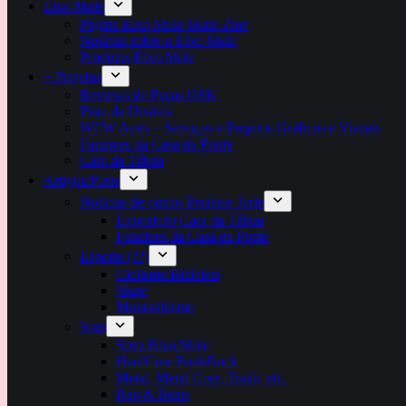
Eixo Mole
Página Eixo Mole Skate Zine
Notícias sobre o Eixo Mole
Produtos Eixo Mole
+ Projetos
Reviews de Peças OSK
Pista da Ucrânia
WEW Artes – Serviços e Projetos Gráficos e Visuais
Fanzines da Casa da Ponte
Cara da Tábua
Artigos/Posts
Notícias de outros Projetos Jorle
Exposição Cara da Tábua
Fanzines da Casa da Ponte
Esporte (??)
Ciclismo/Bicicleta
Skate
Montanhismo
Som
Sonz Eixo Mole
HardCore PunkRock
Metal, Metal Core, Trash, etc.
Rap & Beats