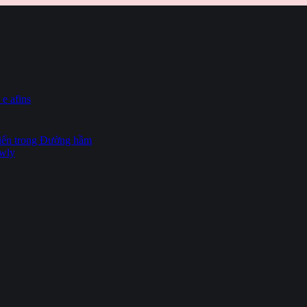
 e afins
hiến trong Đường hầm
owly