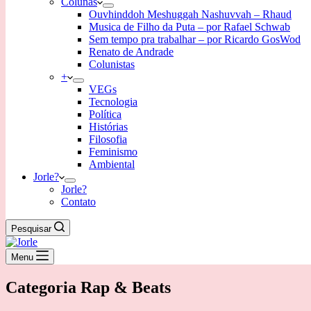
Colunas
Ouvhinddoh Meshuggah Nashuvvah – Rhaud
Musica de Filho da Puta – por Rafael Schwab
Sem tempo pra trabalhar – por Ricardo GosWod
Renato de Andrade
Colunistas
+
VEGs
Tecnologia
Política
Histórias
Filosofia
Feminismo
Ambiental
Jorle?
Jorle?
Contato
Pesquisar
Menu
Categoria
Rap & Beats