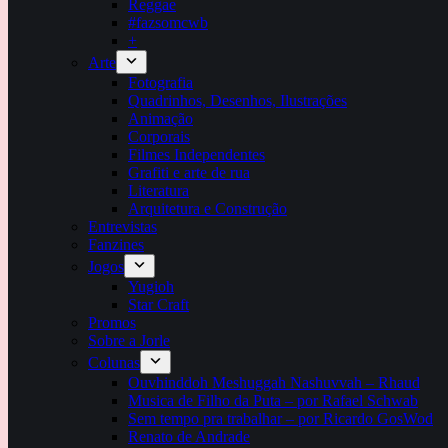
Reggae
#fazsomcwb
+
Arte
Fotografia
Quadrinhos, Desenhos, Ilustrações
Animação
Corporais
Filmes Independentes
Grafiti e arte de rua
Literatura
Arquitetura e Construção
Entrevistas
Fanzines
Jogos
Yugioh
Star Craft
Promos
Sobre a Jorle
Colunas
Ouvhinddoh Meshuggah Nashuvvah – Rhaud
Musica de Filho da Puta – por Rafael Schwab
Sem tempo pra trabalhar – por Ricardo GosWod
Renato de Andrade