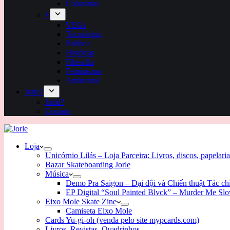
Colunistas
+
VEGs
Tecnologia
Política
Histórias
Filosofia
Feminismo
Ambiental
Jorle?
Jorle?
Contato
Loja
Unicórnio Lilás – Loja Parceira: Livros, discos, papelaria
Bazar Skateboarding Jorle
Música
Demo Pra Saigon – Đại đội và Chiến thuật Tác c
EP Digital “Soul Painted Blvck” – Murder Me Sl
Eixo Mole Skate Zine
Camiseta Eixo Mole
Cards Yu-gi-oh (venda pelo site mypcards.com)
Livros, Revistas, Quadrinhos