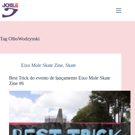
Pular
para
o
conteúdo
Tag
OlhoWodzynski
Eixo Mole Skate Zine
,
Skate
Best Trick do evento de lançamento Eixo Mole Skate
Zine #6