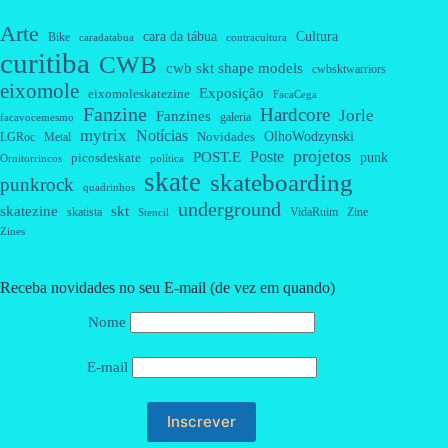
Arte
cara da tábua
Cultura
Bike
caradatabua
contracultura
curitiba
CWB
cwb skt shape models
cwbsktwarriors
eixomole
Exposição
eixomoleskatezine
FacaCega
Fanzine
Hardcore
Jorle
Fanzines
galeria
facavocemesmo
mytrix
Notícias
OlhoWodzynski
Novidades
Metal
LGRoc
projetos
Poste
POST.E
punk
picosdeskate
Ornitorrincos
política
skate
skateboarding
punkrock
quadrinhos
underground
skatezine
skt
skatista
VidaRuim
Zine
Stencil
Zines
Receba novidades no seu E-mail (de vez em quando)
Nome
E-mail