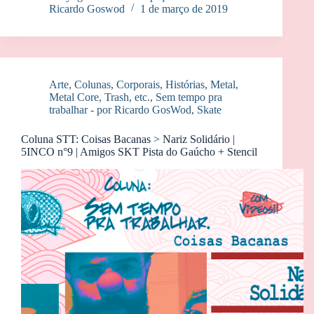
Ricardo Goswod
1 de março de 2019
Arte
,
Colunas
,
Corporais
,
Histórias
,
Metal,
Metal Core, Trash, etc.
,
Sem tempo pra
trabalhar - por Ricardo GosWod
,
Skate
Coluna STT: Coisas Bacanas > Nariz Solidário |
5INCO n°9 | Amigos SKT Pista do Gaúcho + Stencil