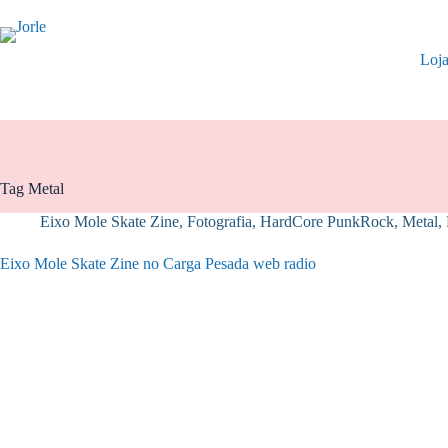
Pular
para
o
Loj
conteúdo
Tag
Metal
Eixo Mole Skate Zine
,
Fotografia
,
HardCore PunkRock
,
Metal, 
Eixo Mole Skate Zine no Carga Pesada web radio