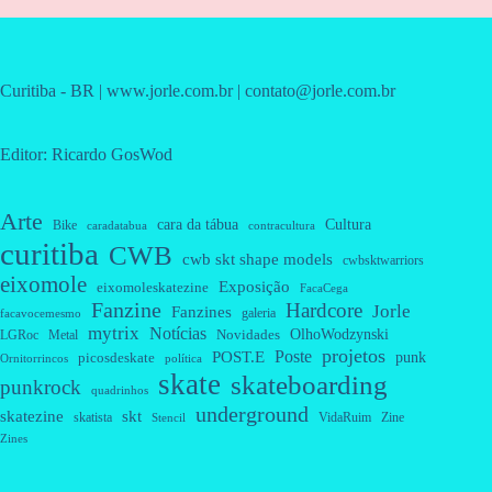
Curitiba - BR | www.jorle.com.br | contato@jorle.com.br
Editor: Ricardo GosWod
Arte
cara da tábua
Cultura
Bike
caradatabua
contracultura
curitiba
CWB
cwb skt shape models
cwbsktwarriors
eixomole
Exposição
eixomoleskatezine
FacaCega
Fanzine
Hardcore
Jorle
Fanzines
galeria
facavocemesmo
mytrix
Notícias
OlhoWodzynski
Novidades
Metal
LGRoc
projetos
Poste
POST.E
punk
picosdeskate
Ornitorrincos
política
skate
skateboarding
punkrock
quadrinhos
underground
skatezine
skt
skatista
VidaRuim
Zine
Stencil
Zines