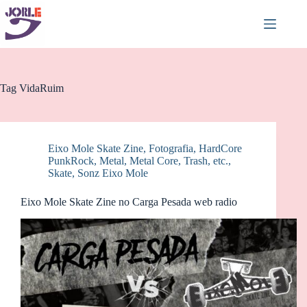
Pular
para
o
conteúdo
Tag
VidaRuim
Eixo Mole Skate Zine
,
Fotografia
,
HardCore
PunkRock
,
Metal, Metal Core, Trash, etc.
,
Skate
,
Sonz Eixo Mole
Eixo Mole Skate Zine no Carga Pesada web radio