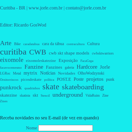
Curitiba - BR | www.jorle.com.br | contato@jorle.com.br
Editor: Ricardo GosWod
Arte
cara da tábua
Cultura
Bike
caradatabua
contracultura
curitiba
CWB
cwb skt shape models
cwbsktwarriors
eixomole
Exposição
eixomoleskatezine
FacaCega
Fanzine
Hardcore
Jorle
Fanzines
galeria
facavocemesmo
mytrix
Notícias
OlhoWodzynski
Novidades
Metal
LGRoc
projetos
Poste
POST.E
punk
picosdeskate
Ornitorrincos
política
skate
skateboarding
punkrock
quadrinhos
underground
skatezine
skt
skatista
VidaRuim
Zine
Stencil
Zines
Receba novidades no seu E-mail (de vez em quando)
Nome