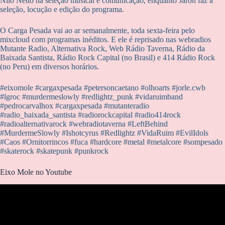
Nilo Netto na seleção musical e comunicação, enquanto Jaron faz a
seleção, locução e edição do programa.
O Carga Pesada vai ao ar semanalmente, toda sexta-feira pelo
mixcloud com programas inéditos. E ele é reprisado nas webradios
Mutante Radio, Alternativa Rock, Web Rádio Taverna, Rádio da
Baixada Santista, Rádio Rock Capital (no Brasil) e 414 Rádio Rock
(no Peru) em diversos horários.
#eixomole #cargaxpesada #petersoncaetano #olhoarts #jorle.cwb
#lgroc #murdermeslowly #redlightz_punk #vidaruimband
#pedrocarvalhox #cargaxpesada #mutanteradio
#radio_baixada_santista #radiorockcapital #radio414rock
#radioalternativarock #webradiotaverna #LeftBehind
#MurdermeSlowly #Ishotcyrus #Redlightz #VidaRuim #EvilIdols
#Caos #Ornitorrincos #fuca #hardcore #metal #metalcore #sompesado
#skaterock #skatepunk #punkrock
Eixo Mole no Youtube