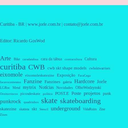
Curitiba - BR | www.jorle.com.br | contato@jorle.com.br
Editor: Ricardo GosWod
Arte
cara da tábua
Cultura
Bike
caradatabua
contracultura
curitiba
CWB
cwb skt shape models
cwbsktwarriors
eixomole
Exposição
eixomoleskatezine
FacaCega
Fanzine
Hardcore
Jorle
Fanzines
galeria
facavocemesmo
mytrix
Notícias
OlhoWodzynski
Novidades
Metal
LGRoc
projetos
Poste
POST.E
punk
picosdeskate
Ornitorrincos
política
skate
skateboarding
punkrock
quadrinhos
underground
skatezine
skt
skatista
VidaRuim
Zine
Stencil
Zines