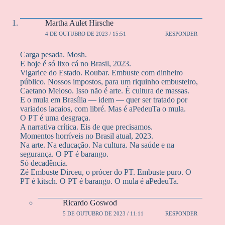
Martha Aulet Hirsche
4 DE OUTUBRO DE 2023 / 15:51
RESPONDER
Carga pesada. Mosh.
E hoje é só lixo cá no Brasil, 2023.
Vigarice do Estado. Roubar. Embuste com dinheiro
público. Nossos impostos, para um riquinho embusteiro,
Caetano Meloso. Isso não é arte. É cultura de massas.
E o mula em Brasília — idem — quer ser tratado por
variados lacaios, com libré. Mas é aPedeuTa o mula.
O PT é uma desgraça.
A narrativa crítica. Eis de que precisamos.
Momentos horríveis no Brasil atual, 2023.
Na arte. Na educação. Na cultura. Na saúde e na
segurança. O PT é barango.
Só decadência.
Zé Embuste Dirceu, o prócer do PT. Embuste puro. O
PT é kitsch. O PT é barango. O mula é aPedeuTa.
Ricardo Goswod
5 DE OUTUBRO DE 2023 / 11:11
RESPONDER