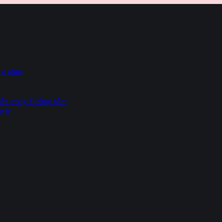
 e afins
hiến trong Đường hầm
owly