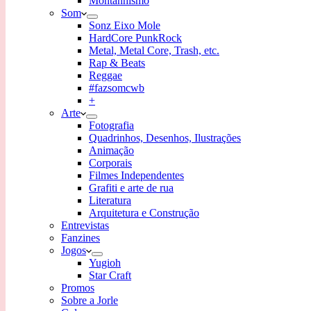
Montanhismo
Som
Sonz Eixo Mole
HardCore PunkRock
Metal, Metal Core, Trash, etc.
Rap & Beats
Reggae
#fazsomcwb
+
Arte
Fotografia
Quadrinhos, Desenhos, Ilustrações
Animação
Corporais
Filmes Independentes
Grafiti e arte de rua
Literatura
Arquitetura e Construção
Entrevistas
Fanzines
Jogos
Yugioh
Star Craft
Promos
Sobre a Jorle