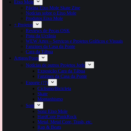
Eixo Mole
Página Eixo Mole Skate Zine
Notícias sobre o Eixo Mole
Produtos Eixo Mole
+ Projetos
Reviews de Peças OSK
Pista da Ucrânia
WEW Artes – Serviços e Projetos Gráficos e Visuais
Fanzines da Casa da Ponte
Cara da Tábua
Artigos/Posts
Notícias de outros Projetos Jorle
Exposição Cara da Tábua
Fanzines da Casa da Ponte
Esporte (??)
Ciclismo/Bicicleta
Skate
Montanhismo
Som
Sonz Eixo Mole
HardCore PunkRock
Metal, Metal Core, Trash, etc.
Rap & Beats