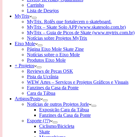
Carrinho
Lista de Desejos
MyTrix
MyTrix. Rolês que fortalecem o skateboard.
MyTrix – Skate Solo APP (www.skatesolo.com.br)
MyTrix – Guia de Picos de Skate (www.mytrix.com.br)
Notícias sobre Projetos MyTrix
Eixo Mole
Página Eixo Mole Skate Zine
Notícias sobre o Eixo Mole
Produtos Eixo Mole
+ Projetos
Reviews de Peças OSK
Pista da Ucrânia
WEW Artes – Serviços e Projetos Gráficos e Visuais
Fanzines da Casa da Ponte
Cara da Tábua
Artigos/Posts
Notícias de outros Projetos Jorle
Exposição Cara da Tábua
Fanzines da Casa da Ponte
Esporte (??)
Ciclismo/Bicicleta
Skate