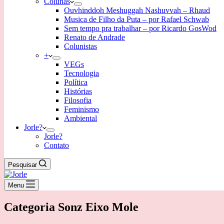
Colunas
Ouvhinddoh Meshuggah Nashuvvah – Rhaud
Musica de Filho da Puta – por Rafael Schwab
Sem tempo pra trabalhar – por Ricardo GosWod
Renato de Andrade
Colunistas
+
VEGs
Tecnologia
Política
Histórias
Filosofia
Feminismo
Ambiental
Jorle?
Jorle?
Contato
Pesquisar
Menu
Categoria
Sonz Eixo Mole