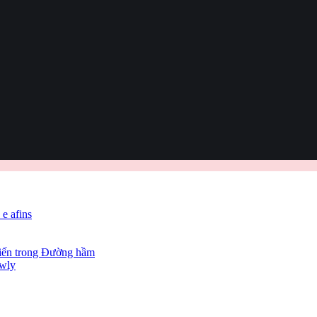
 e afins
hiến trong Đường hầm
owly