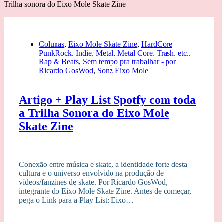
Trilha sonora do Eixo Mole Skate Zine
Colunas
,
Eixo Mole Skate Zine
,
HardCore
PunkRock
,
Indie
,
Metal, Metal Core, Trash, etc.
,
Rap & Beats
,
Sem tempo pra trabalhar - por
Ricardo GosWod
,
Sonz Eixo Mole
Artigo + Play List Spotfy com toda
a Trilha Sonora do Eixo Mole
Skate Zine
Conexão entre música e skate, a identidade forte desta
cultura e o universo envolvido na produção de
vídeos/fanzines de skate. Por Ricardo GosWod,
integrante do Eixo Mole Skate Zine. Antes de começar,
pega o Link para a Play List: Eixo…