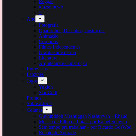
Reggae
#fazsomcwb
+
Arte
Fotografia
Quadrinhos, Desenhos, Ilustrações
Animação
Corporais
Filmes Independentes
Grafiti e arte de rua
Literatura
Arquitetura e Construção
Entrevistas
Fanzines
Jogos
Yugioh
Star Craft
Promos
Sobre a Jorle
Colunas
Ouvhinddoh Meshuggah Nashuvvah – Rhaud
Musica de Filho da Puta – por Rafael Schwab
Sem tempo pra trabalhar – por Ricardo GosWod
Renato de Andrade