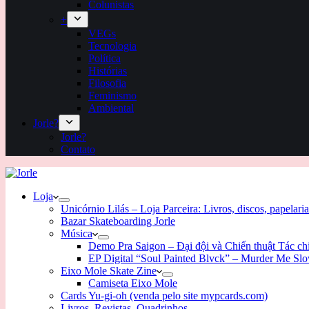
Colunistas
+
VEGs
Tecnologia
Política
Histórias
Filosofia
Feminismo
Ambiental
Jorle?
Jorle?
Contato
Loja
Unicórnio Lilás – Loja Parceira: Livros, discos, papelaria
Bazar Skateboarding Jorle
Música
Demo Pra Saigon – Đại đội và Chiến thuật Tác c
EP Digital “Soul Painted Blvck” – Murder Me Sl
Eixo Mole Skate Zine
Camiseta Eixo Mole
Cards Yu-gi-oh (venda pelo site mypcards.com)
Livros, Revistas, Quadrinhos