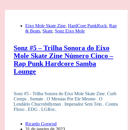
Eixo Mole Skate Zine
,
HardCore PunkRock
,
Rap
& Beats
,
Skate
,
Sonz Eixo Mole
Sonz #5 – Trilha Sonora do Eixo
Mole Skate Zine Número Cinco –
Rap Punk Hardcore Samba
Lounge
Sonz #5 - Trilha Sonora do Eixo Mole Skate Zine. Curb
Creeps . Semate . O Messias Por Ele Mesmo . O
Lendário Chucrobillyman . Imperador Sem Teto . Contra
Fluxo . EDG . LGRoc.
Ricardo Goswod
31 de janeiro de 2023