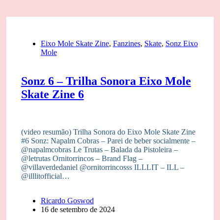
Eixo Mole Skate Zine
,
Fanzines
,
Skate
,
Sonz Eixo
Mole
Sonz 6 – Trilha Sonora Eixo Mole
Skate Zine 6
(video resumão) Trilha Sonora do Eixo Mole Skate Zine
#6 Sonz: Napalm Cobras – Parei de beber socialmente –
@‌napalmcobras Le Trutas – Balada da Pistoleira –
@‌letrutas Ornitorrincos – Brand Flag –
@‌villaverdedaniel @ornitorrincosss ILLLIT – ILL –
@‌illlitofficial…
Ricardo Goswod
16 de setembro de 2024