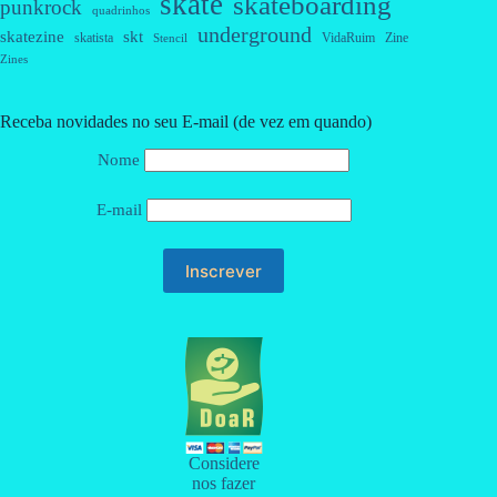
skate
skateboarding
punkrock
quadrinhos
underground
skatezine
skt
skatista
VidaRuim
Zine
Stencil
Zines
Receba novidades no seu E-mail (de vez em quando)
Nome
E-mail
Considere
nos fazer