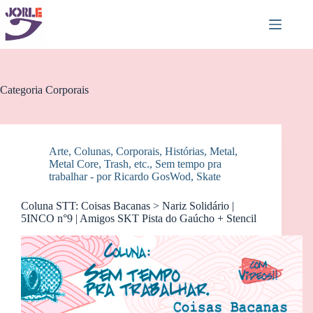
Pular
para
o
conteúdo
Categoria
Corporais
Arte
,
Colunas
,
Corporais
,
Histórias
,
Metal,
Metal Core, Trash, etc.
,
Sem tempo pra
trabalhar - por Ricardo GosWod
,
Skate
Coluna STT: Coisas Bacanas > Nariz Solidário |
5INCO n°9 | Amigos SKT Pista do Gaúcho + Stencil