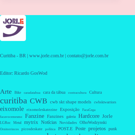
Curitiba - BR | www.jorle.com.br | contato@jorle.com.br
Editor: Ricardo GosWod
Arte
cara da tábua
Cultura
Bike
caradatabua
contracultura
curitiba
CWB
cwb skt shape models
cwbsktwarriors
eixomole
Exposição
eixomoleskatezine
FacaCega
Fanzine
Hardcore
Jorle
Fanzines
galeria
facavocemesmo
mytrix
Notícias
OlhoWodzynski
Novidades
Metal
LGRoc
projetos
Poste
POST.E
punk
picosdeskate
Ornitorrincos
política