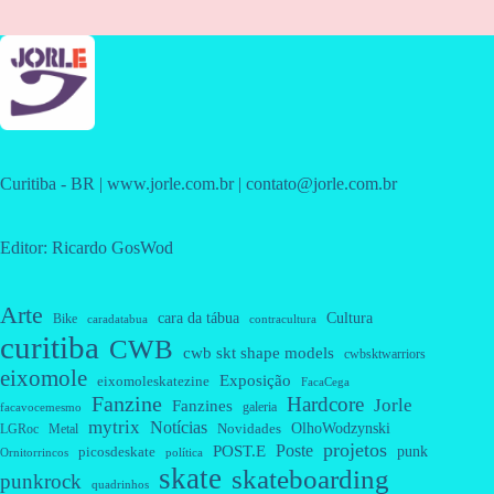
Curitiba - BR | www.jorle.com.br | contato@jorle.com.br
Editor: Ricardo GosWod
Arte
cara da tábua
Cultura
Bike
caradatabua
contracultura
curitiba
CWB
cwb skt shape models
cwbsktwarriors
eixomole
Exposição
eixomoleskatezine
FacaCega
Fanzine
Hardcore
Jorle
Fanzines
galeria
facavocemesmo
mytrix
Notícias
OlhoWodzynski
Novidades
Metal
LGRoc
projetos
Poste
POST.E
punk
picosdeskate
Ornitorrincos
política
skate
skateboarding
punkrock
quadrinhos