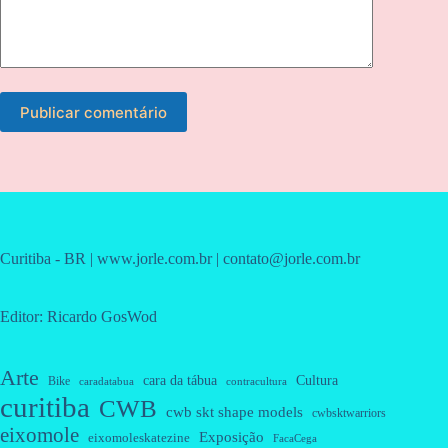
Publicar comentário
Curitiba - BR | www.jorle.com.br | contato@jorle.com.br
Editor: Ricardo GosWod
Arte
cara da tábua
Cultura
Bike
caradatabua
contracultura
curitiba
CWB
cwb skt shape models
cwbsktwarriors
eixomole
Exposição
eixomoleskatezine
FacaCega