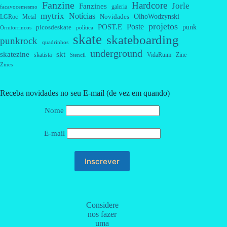
Fanzine
Hardcore
Jorle
Fanzines
galeria
facavocemesmo
mytrix
Notícias
OlhoWodzynski
Novidades
Metal
LGRoc
projetos
Poste
POST.E
punk
picosdeskate
Ornitorrincos
política
skate
skateboarding
punkrock
quadrinhos
underground
skatezine
skt
skatista
VidaRuim
Zine
Stencil
Zines
Receba novidades no seu E-mail (de vez em quando)
Nome
E-mail
Considere
nos fazer
uma