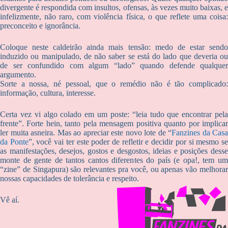
divergente é respondida com insultos, ofensas, às vezes muito baixas, e
infelizmente, não raro, com violência física, o que reflete uma coisa:
preconceito e ignorância.
Coloque neste caldeirão ainda mais tensão: medo de estar sendo
induzido ou manipulado, de não saber se está do lado que deveria ou
de ser confundido com algum “lado” quando defende qualquer
argumento.
Sorte a nossa, né pessoal, que o remédio não é tão complicado:
informação, cultura, interesse.
Certa vez vi algo colado em um poste: “leia tudo que encontrar pela
frente”. Forte hein, tanto pela mensagem positiva quanto por implicar
ler muita asneira. Mas ao apreciar este novo lote de “
Fanzines da Casa
da Ponte
”, você vai ter este poder de refletir e decidir por si mesmo s
as manifestações, desejos, gostos e desgostos, ideias e posições desse
monte de gente de tantos cantos diferentes do país (e opa!, tem um
“zine” de Singapura) são relevantes pra você, ou apenas vão melhorar
nossas capacidades de tolerância e respeito.
Vê aí.