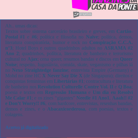
Ah.. umas dicas:
Textos sobre sistema carcerário brasileiro e greves, em
Cartão-
Postal #1
e
#6
; política e filosofia no
Naive
; política, demos,
literatura conspiratória, humor e rock no
Conspiração C.C.A.
n°3
; Hotel Boys e outros quadrinhos adultos no
ASRAMA #2
Ano 2
; quadrinhos, política, literatura de banheiro e terrorismo
cultural no
Ajax
; cena queer, resumos bandas e discos em
Queer
Noise
; respeito, Iuguslávia, comida, skate, veganismo e pilhas lá
no
Nexo Straightedge fanzine
; entrevista Empire (Germany) e
Mohd no zine HC
X Never Say Die X
(de Singapura); direitos e
conquistas femininas em
Libertárias #1
; contracultura e literatura
de banheiro nos
Revolution Culturelle Contre Vol. II
e
Q Boa
;
poesia e textos em
Regressão Humana
e
Um dia eu Resolvi
Me Calar #1
; e os zines “gigantes”
Needle #1 Ano1
,
Aaah!! #2
e Don’t Worry!! #6
, com hardcore, entrevistas, resenhas bandas,
demos e zines, e o
Abacaxicorderosa
, com poesias, textos e
colagens.
Acervo já digitalizado