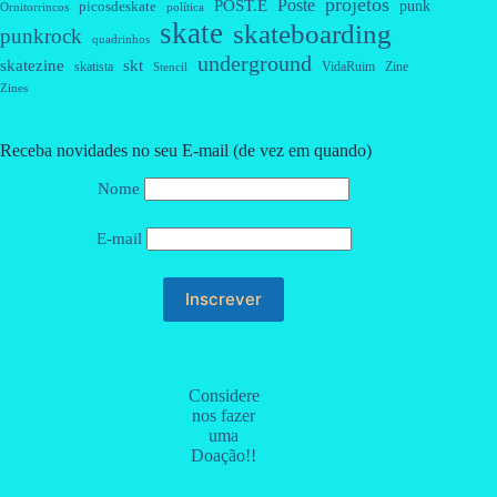
projetos
Poste
POST.E
punk
picosdeskate
Ornitorrincos
política
skate
skateboarding
punkrock
quadrinhos
underground
skatezine
skt
skatista
VidaRuim
Zine
Stencil
Zines
Receba novidades no seu E-mail (de vez em quando)
Nome
E-mail
Considere
nos fazer
uma
Doação!!