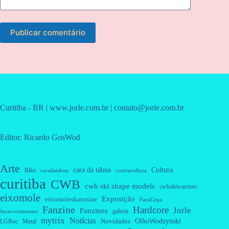
Publicar comentário
Curitiba - BR | www.jorle.com.br | contato@jorle.com.br
Editor: Ricardo GosWod
Arte
cara da tábua
Cultura
Bike
caradatabua
contracultura
curitiba
CWB
cwb skt shape models
cwbsktwarriors
eixomole
Exposição
eixomoleskatezine
FacaCega
Fanzine
Hardcore
Jorle
Fanzines
galeria
facavocemesmo
mytrix
Notícias
OlhoWodzynski
Novidades
Metal
LGRoc