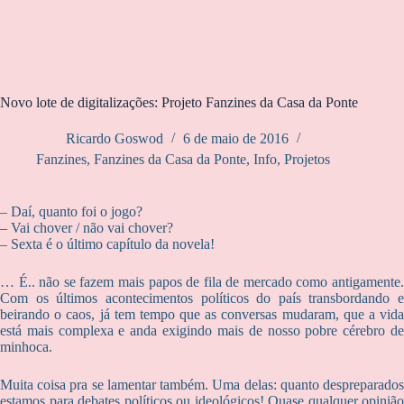
Novo lote de digitalizações: Projeto Fanzines da Casa da Ponte
Ricardo Goswod
6 de maio de 2016
Fanzines
,
Fanzines da Casa da Ponte
,
Info
,
Projetos
– Daí, quanto foi o jogo?
– Vai chover / não vai chover?
– Sexta é o último capítulo da novela!
… É.. não se fazem mais papos de fila de mercado como antigamente.
Com os últimos acontecimentos políticos do país transbordando e
beirando o caos, já tem tempo que as conversas mudaram, que a vida
está mais complexa e anda exigindo mais de nosso pobre cérebro de
minhoca.
Muita coisa pra se lamentar também. Uma delas: quanto despreparados
estamos para debates políticos ou ideológicos! Quase qualquer opinião