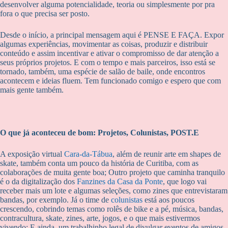
desenvolver alguma potencialidade, teoria ou simplesmente por pra
fora o que precisa ser posto.
Desde o início, a principal mensagem aqui é PENSE E FAÇA. Expor
algumas experiências, movimentar as coisas, produzir e distribuir
conteúdo e assim incentivar e ativar o compromisso de dar atenção a
seus próprios projetos. E com o tempo e mais parceiros, isso está se
tornado, também, uma espécie de salão de baile, onde encontros
acontecem e ideias fluem. Tem funcionado comigo e espero que com
mais gente também.
O que já aconteceu de bom: Projetos, Colunistas, POST.E
A exposição virtual
Cara-da-Tábua
, além de reunir arte em shapes de
skate, também conta um pouco da história de Curitiba, com as
colaborações de muita gente boa; Outro projeto que caminha tranquilo
é o da digitalização dos
Fanzines da Casa da Ponte
, que logo vai
receber mais um lote e algumas seleções, como zines que entrevistaram
bandas, por exemplo. Já o time de
colunistas
está aos poucos
crescendo, cobrindo temas como rolês de bike e a pé, música, bandas,
contracultura, skate, zines, arte, jogos, e o que mais estivermos
vivendo; E ainda, um trabalhinho legal de divulgar eventos de amigos