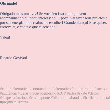
Obrigado!
Obrigado mais uma vez! Se você leu isso é porque vem
acompanhando ou ficou interessado. E poxa, vai fazer seus projetos e
por sua energia onde realmente escolher! Grande abraço! E se quiser,
escreve aí, e conta o que tá achando!
Valeu!
Ricardo GosWod.
#culturaalternativa #contracultura #alternativo #underground #sucesso
#audiência #ideias #facavocemesmo #DIY #artes #skate #decks
#shapes #fanzines #casadaponte #bike #role #bandas #hardcore #metal
#progmetal #punk