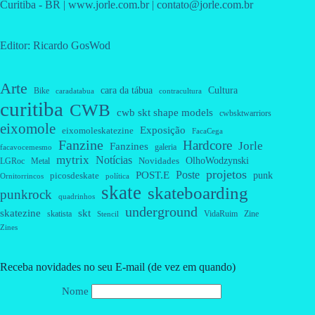
Curitiba - BR | www.jorle.com.br | contato@jorle.com.br
Editor: Ricardo GosWod
Arte
cara da tábua
Cultura
Bike
caradatabua
contracultura
curitiba
CWB
cwb skt shape models
cwbsktwarriors
eixomole
Exposição
eixomoleskatezine
FacaCega
Fanzine
Hardcore
Jorle
Fanzines
galeria
facavocemesmo
mytrix
Notícias
OlhoWodzynski
Novidades
Metal
LGRoc
projetos
Poste
POST.E
punk
picosdeskate
Ornitorrincos
política
skate
skateboarding
punkrock
quadrinhos
underground
skatezine
skt
skatista
VidaRuim
Zine
Stencil
Zines
Receba novidades no seu E-mail (de vez em quando)
Nome