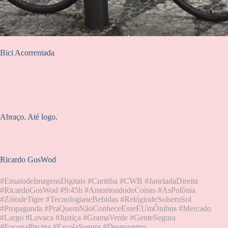
Bici Acorrentada
Abraço. Até logo.
Ricardo GosWod
#EnsaiodeImagensDigitais #Curitiba #CWB #JaneladaDireita
#RicardoGosWod #9:45h #AmontoadodeCoisas #AsPolônia
#ZóiodeTigre #TecnologiaseBebidas #RelógiodeSolsemSol
#Propaganda #PraQuemNãoConheceEsseÉUmÔnibus #Mercado
#Largo #Lovaca #Justiça #GramaVerde #GenteSegura
#FoconaPiscina #EscolaSegura #Desgoverno