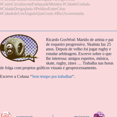
#CurtoCircuitocomFumaçadeMentira #CidadeGrafada
#CidadeDesgrafada #PrédiosEntreCéus
#CidadedeUmÂnguloQueGosto #BiciAcorrentada
Ricardo GosWod: Marido de artista e pai
de roqueiro progressivo. Skatista faz 25
anos. Depois de velho foi jogar rugby e
estudar arbitragem. Escreve sobre o que
lhe interessa: amigos espertos, música,
skate, rugby, zines … Trabalha nas horas
de folga com projetos gráficos visuais e geoprocessamento.
Escreve a Coluna “
Sem tempo pra trabalhar
“.