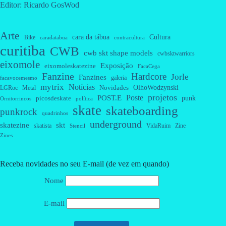
Editor: Ricardo GosWod
Arte
cara da tábua
Cultura
Bike
caradatabua
contracultura
curitiba
CWB
cwb skt shape models
cwbsktwarriors
eixomole
Exposição
eixomoleskatezine
FacaCega
Fanzine
Hardcore
Jorle
Fanzines
galeria
facavocemesmo
mytrix
Notícias
OlhoWodzynski
Novidades
Metal
LGRoc
projetos
Poste
POST.E
punk
picosdeskate
Ornitorrincos
política
skate
skateboarding
punkrock
quadrinhos
underground
skatezine
skt
skatista
VidaRuim
Zine
Stencil
Zines
Receba novidades no seu E-mail (de vez em quando)
Nome
E-mail