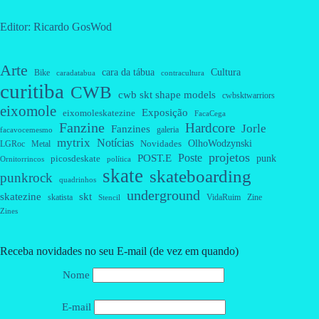
Editor: Ricardo GosWod
Arte
cara da tábua
Cultura
Bike
caradatabua
contracultura
curitiba
CWB
cwb skt shape models
cwbsktwarriors
eixomole
Exposição
eixomoleskatezine
FacaCega
Fanzine
Hardcore
Jorle
Fanzines
galeria
facavocemesmo
mytrix
Notícias
OlhoWodzynski
Novidades
Metal
LGRoc
projetos
Poste
POST.E
punk
picosdeskate
Ornitorrincos
política
skate
skateboarding
punkrock
quadrinhos
underground
skatezine
skt
skatista
VidaRuim
Zine
Stencil
Zines
Receba novidades no seu E-mail (de vez em quando)
Nome
E-mail