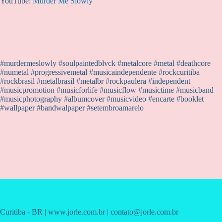
YouTube:
Murder Me Slowly
#murdermeslowly #soulpaintedblvck #metalcore #metal #deathcore
#numetal #progressivemetal #musicaindependente #rockcuritiba
#rockbrasil #metalbrasil #metalbr #rockpaulera #independent
#musicpromotion #musicforlife #musicflow #musictime #musicband
#musicphotography #albumcover #musicvideo #encarte #booklet
#wallpaper #bandwalpaper #setembroamarelo
Curitiba - BR | www.jorle.com.br | contato@jorle.com.br