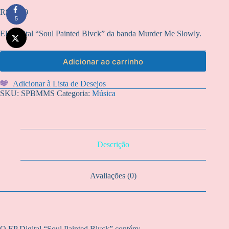
R$
20,00
5
EP Digital “Soul Painted Blvck” da banda Murder Me Slowly.
Adicionar ao carrinho
Adicionar à Lista de Desejos
SKU:
SPBMMS
Categoria:
Música
Descrição
Avaliações (0)
O EP Digital “Soul Painted Blvck” contém: