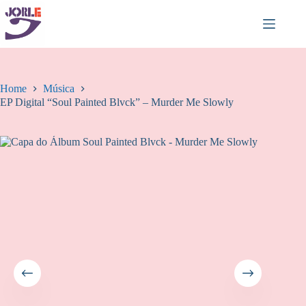
Pular
para
o
conteúdo
Home
Música
EP Digital “Soul Painted Blvck” – Murder Me Slowly