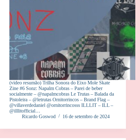
(video resumão) Trilha Sonora do Eixo Mole Skate
Zine #6 Sonz: Napalm Cobras – Parei de beber
socialmente – @‌napalmcobras Le Trutas – Balada da
Pistoleira – @‌letrutas Ornitorrincos – Brand Flag –
@‌villaverdedaniel @ornitorrincosss ILLLIT – ILL –
@‌illlitofficial…
Ricardo Goswod
16 de setembro de 2024