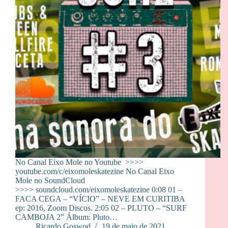
No Canal Eixo Mole no Youtube >>>>
youtube.com/c/eixomoleskatezine No Canal Eixo
Mole no SoundCloud
>>>> soundcloud.com/eixomoleskatezine 0:08 01 –
FACA CEGA – “VÍCIO” – NEVE EM CURITIBA
ep: 2016, Zoom Discos. 2:05 02 – PLUTO – “SURF
CAMBOJA 2” Álbum: Pluto…
Ricardo Goswod
19 de maio de 2021