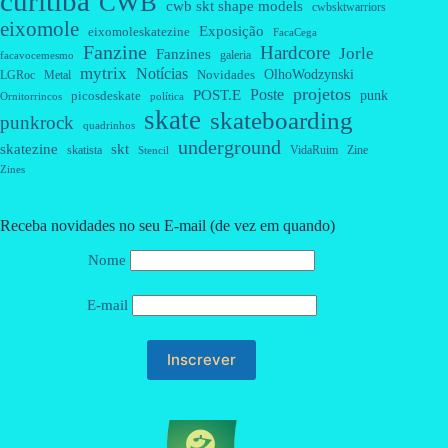
curitiba
CWB
cwb skt shape models
cwbsktwarriors
eixomole
Exposição
eixomoleskatezine
FacaCega
Fanzine
Hardcore
Jorle
Fanzines
galeria
facavocemesmo
mytrix
Notícias
OlhoWodzynski
Novidades
Metal
LGRoc
projetos
Poste
POST.E
punk
picosdeskate
Ornitorrincos
política
skate
skateboarding
punkrock
quadrinhos
underground
skatezine
skt
skatista
VidaRuim
Zine
Stencil
Zines
Receba novidades no seu E-mail (de vez em quando)
Nome
E-mail