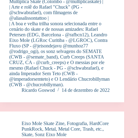
Multiplica Skate (Colombo - @multiplicaskate) |
| Arte e rolê do Rafael "Chuck" (PG -
@schwabrafael), com filmagens de
@aliasalissontattoo |
| A boa e velha trilha sonora selecionada entre o
cenário do skate e de nossas amizades: Rafael
Petersen (EDG, Barcelona - @rafbcn12), Leandro
Eixo Mole (LGRoc Curitiba - @LGROC), Contra
Fluxo (SP - @jeisondejavu @munhoz77
@rodrigo_ogi), os sonz selvagens do SEMATE
(CWB - @semate_band), Curb Creeps (SANTA
CRUZ, CA - @curb_creeps) e O messias por ele
mesmo (Rafael Chuck - PG - @schwabrafael), e
ainda Imperador Sem Teto (CWB -
@imperadorsemteto) e O Lendário Chucrobillyman
(CWB - @chucrobillyman).
Ricardo Goswod
14 de dezembro de 2022
Eixo Mole Skate Zine
,
Fotografia
,
HardCore
PunkRock
,
Metal, Metal Core, Trash, etc.
,
Skate
,
Sonz Eixo Mole