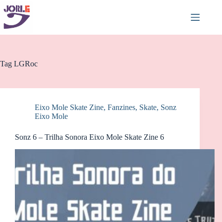
Pular
para
o
conteúdo
Tag
LGRoc
Eixo Mole Skate Zine
,
Fanzines
,
Skate
,
Sonz
Eixo Mole
Sonz 6 – Trilha Sonora Eixo Mole Skate Zine 6