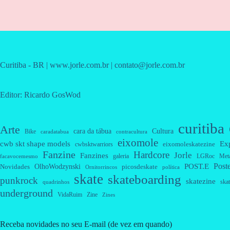
Curitiba - BR | www.jorle.com.br | contato@jorle.com.br
Editor: Ricardo GosWod
curitiba
Arte
cara da tábua
Cultura
Bike
caradatabua
contracultura
eixomole
cwb skt shape models
Ex
eixomoleskatezine
cwbsktwarriors
Fanzine
Hardcore
Jorle
Fanzines
galeria
Met
LGRoc
facavocemesmo
Post
OlhoWodzynski
POST.E
Novidades
picosdeskate
Ornitorrincos
política
skate
skateboarding
punkrock
skatezine
skat
quadrinhos
underground
VidaRuim
Zine
Zines
Receba novidades no seu E-mail (de vez em quando)