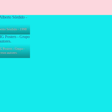
rto Sórdido - 1998
G Posters - Grupo -
rsos autores.