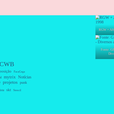
RGW + Albe
Fonte: GI
Dive
CWB
posição
FacaCega
mytrix
Notícias
al
projetos
e
punk
skt
ista
Stencil