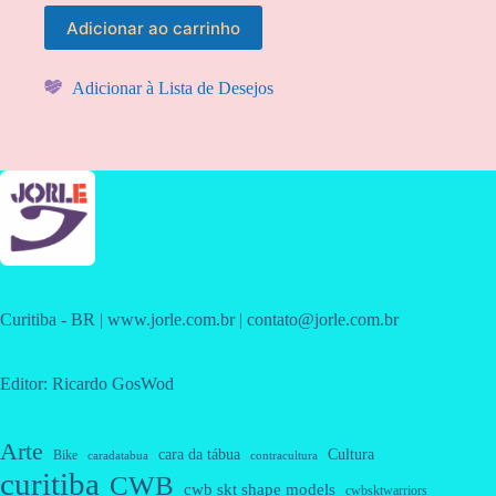
Adicionar ao carrinho
Adicionar à Lista de Desejos
Curitiba - BR | www.jorle.com.br | contato@jorle.com.br
Editor: Ricardo GosWod
Arte
cara da tábua
Cultura
Bike
caradatabua
contracultura
curitiba
CWB
cwb skt shape models
cwbsktwarriors