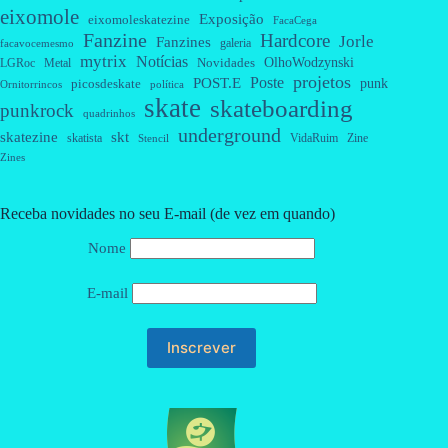
eixomole
Exposição
eixomoleskatezine
FacaCega
Fanzine
Hardcore
Jorle
Fanzines
galeria
facavocemesmo
mytrix
Notícias
OlhoWodzynski
Novidades
Metal
LGRoc
projetos
Poste
POST.E
punk
picosdeskate
Ornitorrincos
política
skate
skateboarding
punkrock
quadrinhos
underground
skatezine
skt
skatista
VidaRuim
Zine
Stencil
Zines
Receba novidades no seu E-mail (de vez em quando)
Nome
E-mail