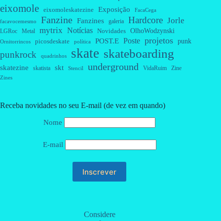
eixomole
Exposição
eixomoleskatezine
FacaCega
Fanzine
Hardcore
Jorle
Fanzines
galeria
facavocemesmo
mytrix
Notícias
OlhoWodzynski
Novidades
Metal
LGRoc
projetos
Poste
POST.E
punk
picosdeskate
Ornitorrincos
política
skate
skateboarding
punkrock
quadrinhos
underground
skatezine
skt
skatista
VidaRuim
Zine
Stencil
Zines
Receba novidades no seu E-mail (de vez em quando)
Nome
E-mail
Considere