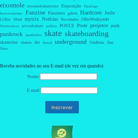
eixomole
Exposição
eixomoleskatezine
FacaCega
Fanzine
Hardcore
Jorle
Fanzines
galeria
facavocemesmo
mytrix
Notícias
OlhoWodzynski
Novidades
Metal
LGRoc
projetos
Poste
POST.E
punk
picosdeskate
Ornitorrincos
política
skate
skateboarding
punkrock
quadrinhos
underground
skatezine
skt
skatista
VidaRuim
Zine
Stencil
Zines
Receba novidades no seu E-mail (de vez em quando)
Nome
E-mail