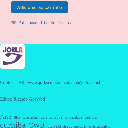
Adicionar ao carrinho
Adicionar à Lista de Desejos
Curitiba - BR | www.jorle.com.br | contato@jorle.com.br
Editor: Ricardo GosWod
Arte
cara da tábua
Cultura
Bike
caradatabua
contracultura
curitiba
CWB
cwb skt shape models
cwbsktwarriors