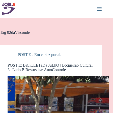
Pular
para
o
conteúdo
Tag
92daVisconde
POST.E - Em cartaz por aí.
POST.E: BiCiCLETaDa JuLhO | Boqueirão Cultural
3 | Lado B Ressuscita: AutoControle