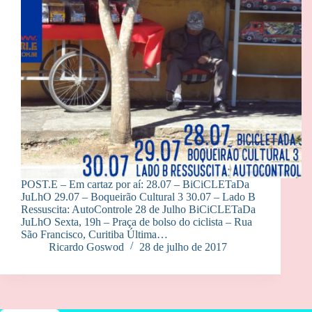
POST.E – Em cartaz por aí: 28.07 – BiCiCLETaDa
JuLhO 29.07 – Boqueirão Cultural 3 30.07 – Lado B
Ressuscita: AutoControle 28 de Julho BiCiCLETaDa
JuLhO Sexta, 19h – Praça de bolso do ciclista – Rua
São Francisco, Curitiba Última…
Ricardo Goswod
28 de julho de 2017