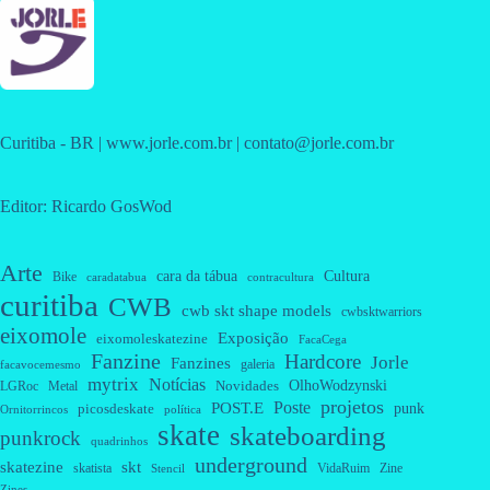
Curitiba - BR | www.jorle.com.br | contato@jorle.com.br
Editor: Ricardo GosWod
Arte
cara da tábua
Cultura
Bike
caradatabua
contracultura
curitiba
CWB
cwb skt shape models
cwbsktwarriors
eixomole
Exposição
eixomoleskatezine
FacaCega
Fanzine
Hardcore
Jorle
Fanzines
galeria
facavocemesmo
mytrix
Notícias
OlhoWodzynski
Novidades
Metal
LGRoc
projetos
Poste
POST.E
punk
picosdeskate
Ornitorrincos
política
skate
skateboarding
punkrock
quadrinhos
underground
skatezine
skt
skatista
VidaRuim
Zine
Stencil
Zines