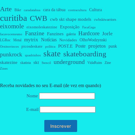
Arte
cara da tábua
Cultura
Bike
caradatabua
contracultura
curitiba
CWB
cwb skt shape models
cwbsktwarriors
eixomole
Exposição
eixomoleskatezine
FacaCega
Fanzine
Hardcore
Jorle
Fanzines
galeria
facavocemesmo
mytrix
Notícias
OlhoWodzynski
Novidades
Metal
LGRoc
projetos
Poste
POST.E
punk
picosdeskate
Ornitorrincos
política
skate
skateboarding
punkrock
quadrinhos
underground
skatezine
skt
skatista
VidaRuim
Zine
Stencil
Zines
Receba novidades no seu E-mail (de vez em quando)
Nome
E-mail