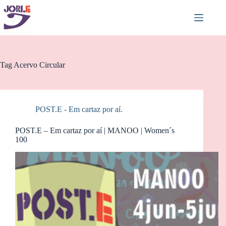
Pular
para
o
conteúdo
Tag
Acervo Circular
POST.E - Em cartaz por aí.
POST.E – Em cartaz por aí | MANOO | Women´s
100