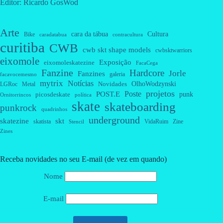
Editor: Ricardo GosWod
Arte
cara da tábua
Cultura
Bike
caradatabua
contracultura
curitiba
CWB
cwb skt shape models
cwbsktwarriors
eixomole
Exposição
eixomoleskatezine
FacaCega
Fanzine
Hardcore
Jorle
Fanzines
galeria
facavocemesmo
mytrix
Notícias
OlhoWodzynski
Novidades
Metal
LGRoc
projetos
Poste
POST.E
punk
picosdeskate
Ornitorrincos
política
skate
skateboarding
punkrock
quadrinhos
underground
skatezine
skt
skatista
VidaRuim
Zine
Stencil
Zines
Receba novidades no seu E-mail (de vez em quando)
Nome
E-mail