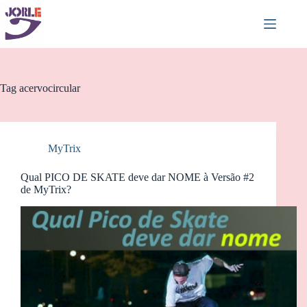
Pular
para
o
conteúdo
Tag
acervocircular
MyTrix
Qual PICO DE SKATE deve dar NOME à Versão #2
de MyTrix?