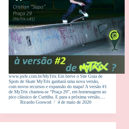
www.jorle.com.br/MyTrix Em breve o Site Guia de
Spots de Skate MyTrix ganhará uma nova versão,
com novos recursos e expansão do mapa! A versão #1
de MyTrix chamou-se “Praça 29”, em homenagem ao
pico clássico de Curitiba. E para a próxima versão,…
Ricardo Goswod
4 de maio de 2020