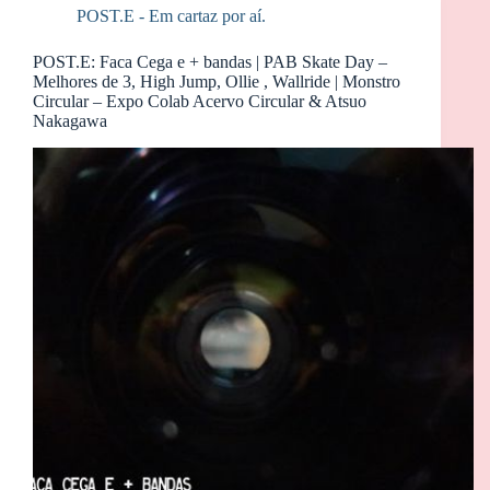
POST.E - Em cartaz por aí.
POST.E: Faca Cega e + bandas | PAB Skate Day –
Melhores de 3, High Jump, Ollie , Wallride | Monstro
Circular – Expo Colab Acervo Circular & Atsuo
Nakagawa