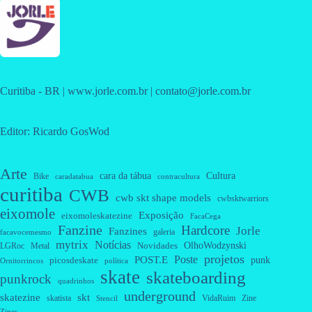
Curitiba - BR | www.jorle.com.br | contato@jorle.com.br
Editor: Ricardo GosWod
Arte
cara da tábua
Cultura
Bike
caradatabua
contracultura
curitiba
CWB
cwb skt shape models
cwbsktwarriors
eixomole
Exposição
eixomoleskatezine
FacaCega
Fanzine
Hardcore
Jorle
Fanzines
galeria
facavocemesmo
mytrix
Notícias
OlhoWodzynski
Novidades
Metal
LGRoc
projetos
Poste
POST.E
punk
picosdeskate
Ornitorrincos
política
skate
skateboarding
punkrock
quadrinhos
underground
skatezine
skt
skatista
VidaRuim
Zine
Stencil
Zines