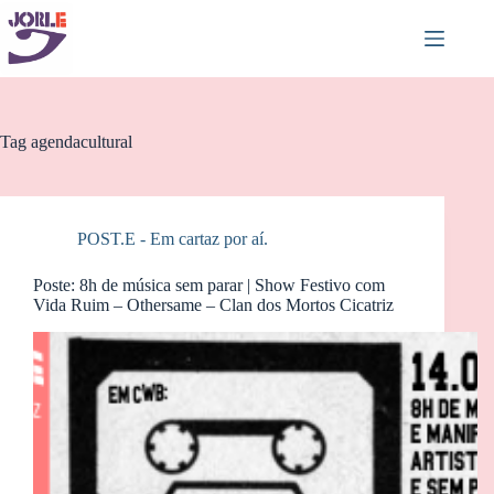
Pular
para
o
conteúdo
Tag
agendacultural
POST.E - Em cartaz por aí.
Poste: 8h de música sem parar | Show Festivo com
Vida Ruim – Othersame – Clan dos Mortos Cicatriz