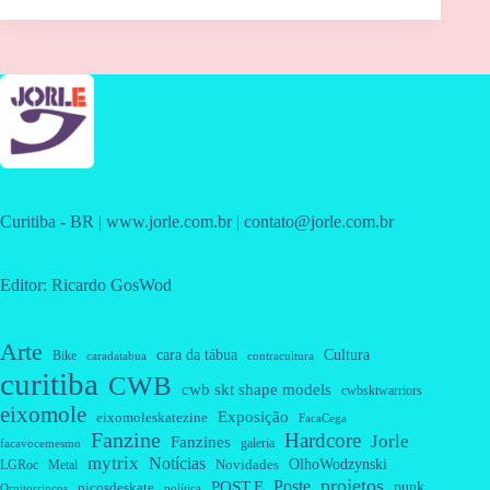
Curitiba - BR | www.jorle.com.br | contato@jorle.com.br
Editor: Ricardo GosWod
Arte
cara da tábua
Cultura
Bike
caradatabua
contracultura
curitiba
CWB
cwb skt shape models
cwbsktwarriors
eixomole
Exposição
eixomoleskatezine
FacaCega
Fanzine
Hardcore
Jorle
Fanzines
galeria
facavocemesmo
mytrix
Notícias
OlhoWodzynski
Novidades
Metal
LGRoc
projetos
Poste
POST.E
punk
picosdeskate
Ornitorrincos
política