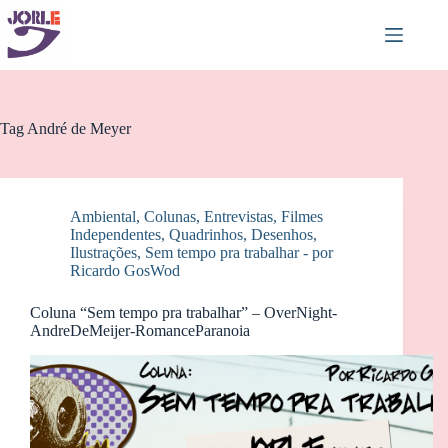
Pular
para
o
conteúdo
Tag
André de Meyer
Ambiental
,
Colunas
,
Entrevistas
,
Filmes
Independentes
,
Quadrinhos, Desenhos,
Ilustrações
,
Sem tempo pra trabalhar - por
Ricardo GosWod
Coluna “Sem tempo pra trabalhar” – OverNight-
AndreDeMeijer-RomanceParanoia