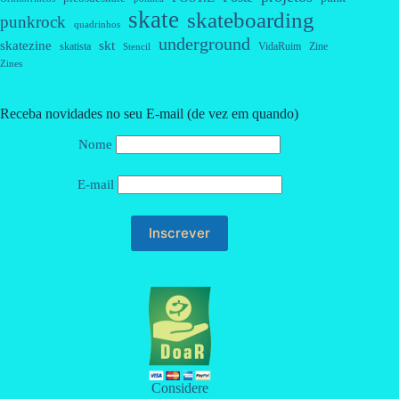
skate
skateboarding
punkrock
quadrinhos
underground
skatezine
skt
skatista
VidaRuim
Zine
Stencil
Zines
Receba novidades no seu E-mail (de vez em quando)
Nome
E-mail
Considere