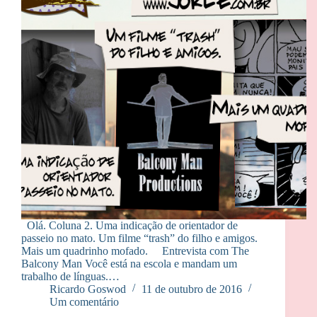
Olá. Coluna 2. Uma indicação de orientador de
passeio no mato. Um filme “trash” do filho e amigos.
Mais um quadrinho mofado. Entrevista com The
Balcony Man Você está na escola e mandam um
trabalho de línguas.…
Ricardo Goswod
11 de outubro de 2016
Um comentário