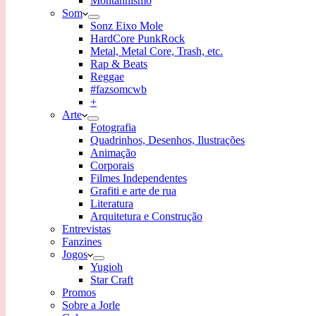
Montanhismo
Som
Sonz Eixo Mole
HardCore PunkRock
Metal, Metal Core, Trash, etc.
Rap & Beats
Reggae
#fazsomcwb
+
Arte
Fotografia
Quadrinhos, Desenhos, Ilustrações
Animação
Corporais
Filmes Independentes
Grafiti e arte de rua
Literatura
Arquitetura e Construção
Entrevistas
Fanzines
Jogos
Yugioh
Star Craft
Promos
Sobre a Jorle