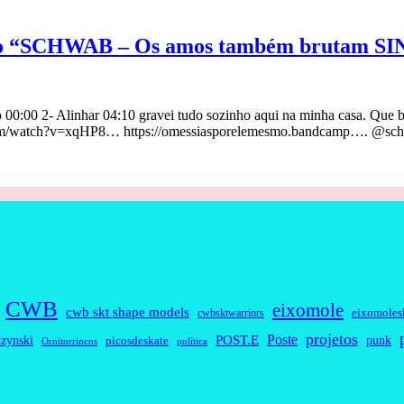
novo “SCHWAB – Os amos também brutam S
0 2- Alinhar 04:10 gravei tudo sozinho aqui na minha casa. Que b
com/watch?v=xqHP8… https://omessiasporelemesmo.bandcamp…. @sc
CWB
eixomole
cwb skt shape models
eixomoles
cwbsktwarriors
projetos
Poste
zynski
POST.E
punk
picosdeskate
Ornitorrincos
política