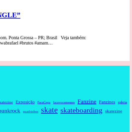
INGLE”
om. Ponta Grossa – PR; Brasil Veja também:
hwabrafael #brutos #amam…
Fanzine
Fanzines
Exposição
katezine
galeria
FacaCega
facavocemesmo
skate
skateboarding
punkrock
skatezine
quadrinhos