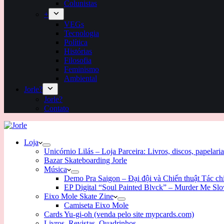
Colunistas
+
VEGs
Tecnologia
Política
Histórias
Filosofia
Feminismo
Ambiental
Jorle?
Jorle?
Contato
Loja
Unicórnio Lilás – Loja Parceira: Livros, discos, papelaria
Bazar Skateboarding Jorle
Música
Demo Pra Saigon – Đại đội và Chiến thuật Tác c
EP Digital “Soul Painted Blvck” – Murder Me Sl
Eixo Mole Skate Zine
Camiseta Eixo Mole
Cards Yu-gi-oh (venda pelo site mypcards.com)
Livros, Revistas, Quadrinhos