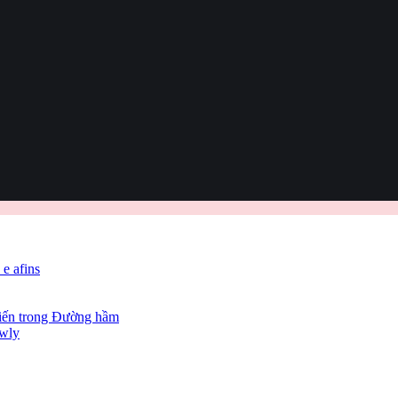
 e afins
hiến trong Đường hầm
owly