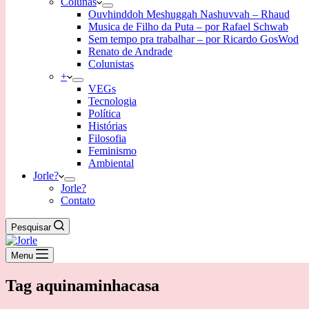
Colunas
Ouvhinddoh Meshuggah Nashuvvah – Rhaud
Musica de Filho da Puta – por Rafael Schwab
Sem tempo pra trabalhar – por Ricardo GosWod
Renato de Andrade
Colunistas
+
VEGs
Tecnologia
Política
Histórias
Filosofia
Feminismo
Ambiental
Jorle?
Jorle?
Contato
Pesquisar
Menu
Tag
aquinaminhacasa