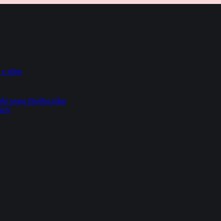
 e afins
hiến trong Đường hầm
owly