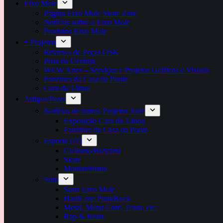
Eixo Mole
Página Eixo Mole Skate Zine
Notícias sobre o Eixo Mole
Produtos Eixo Mole
+ Projetos
Reviews de Peças OSK
Pista da Ucrânia
WEW Artes – Serviços e Projetos Gráficos e Visuais
Fanzines da Casa da Ponte
Cara da Tábua
Artigos/Posts
Notícias de outros Projetos Jorle
Exposição Cara da Tábua
Fanzines da Casa da Ponte
Esporte (??)
Ciclismo/Bicicleta
Skate
Montanhismo
Som
Sonz Eixo Mole
HardCore PunkRock
Metal, Metal Core, Trash, etc.
Rap & Beats