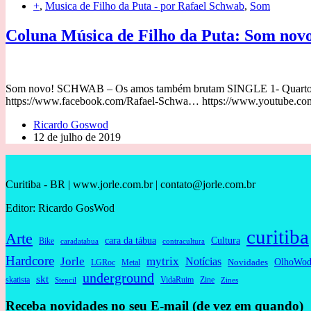
+
,
Musica de Filho da Puta - por Rafael Schwab
,
Som
Coluna Música de Filho da Puta: Som 
Som novo! SCHWAB – Os amos também brutam SINGLE 1- Quarto 00:0
https://www.facebook.com/Rafael-Schwa… https://www.youtube.
Ricardo Goswod
12 de julho de 2019
Curitiba - BR | www.jorle.com.br | contato@jorle.com.br
Editor: Ricardo GosWod
curitiba
Arte
cara da tábua
Cultura
Bike
caradatabua
contracultura
Hardcore
Jorle
mytrix
Notícias
OlhoWod
Novidades
Metal
LGRoc
underground
skt
skatista
VidaRuim
Zine
Stencil
Zines
Receba novidades no seu E-mail (de vez em quando)