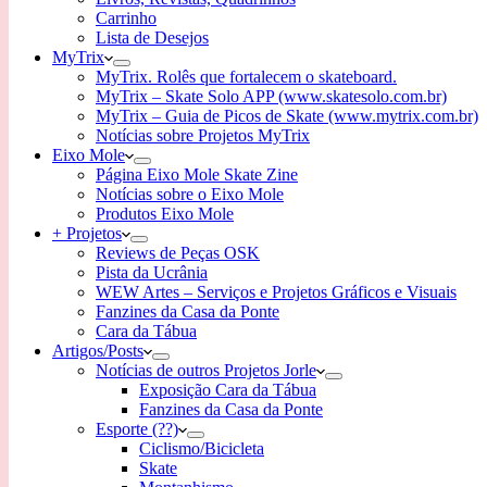
Carrinho
Lista de Desejos
MyTrix
MyTrix. Rolês que fortalecem o skateboard.
MyTrix – Skate Solo APP (www.skatesolo.com.br)
MyTrix – Guia de Picos de Skate (www.mytrix.com.br)
Notícias sobre Projetos MyTrix
Eixo Mole
Página Eixo Mole Skate Zine
Notícias sobre o Eixo Mole
Produtos Eixo Mole
+ Projetos
Reviews de Peças OSK
Pista da Ucrânia
WEW Artes – Serviços e Projetos Gráficos e Visuais
Fanzines da Casa da Ponte
Cara da Tábua
Artigos/Posts
Notícias de outros Projetos Jorle
Exposição Cara da Tábua
Fanzines da Casa da Ponte
Esporte (??)
Ciclismo/Bicicleta
Skate