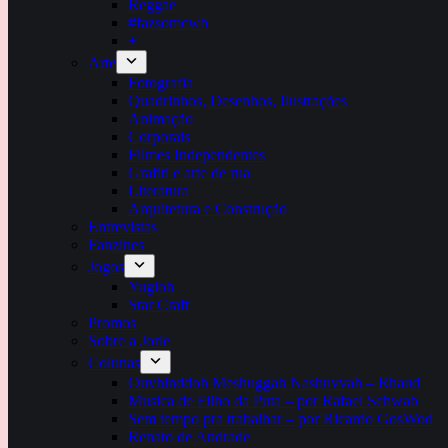
Reggae
#fazsomcwb
+
Arte
Fotografia
Quadrinhos, Desenhos, Ilustrações
Animação
Corporais
Filmes Independentes
Grafiti e arte de rua
Literatura
Arquitetura e Construção
Entrevistas
Fanzines
Jogos
Yugioh
Star Craft
Promos
Sobre a Jorle
Colunas
Ouvhinddoh Meshuggah Nashuvvah – Rhaud
Musica de Filho da Puta – por Rafael Schwab
Sem tempo pra trabalhar – por Ricardo GosWod
Renato de Andrade