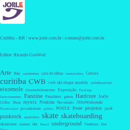
Curitiba - BR | www.jorle.com.br | contato@jorle.com.br
Editor: Ricardo GosWod
Arte
cara da tábua
Cultura
Bike
caradatabua
contracultura
curitiba
CWB
cwb skt shape models
cwbsktwarriors
eixomole
Exposição
eixomoleskatezine
FacaCega
Fanzine
Hardcore
Jorle
Fanzines
galeria
facavocemesmo
mytrix
Notícias
OlhoWodzynski
Novidades
Metal
LGRoc
projetos
Poste
POST.E
punk
picosdeskate
Ornitorrincos
política
skate
skateboarding
punkrock
quadrinhos
underground
skatezine
skt
skatista
VidaRuim
Zine
Stencil
Zines