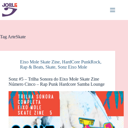
Pular
para
o
conteúdo
Tag
ArteSkate
Eixo Mole Skate Zine
,
HardCore PunkRock
,
Rap & Beats
,
Skate
,
Sonz Eixo Mole
Sonz #5 – Trilha Sonora do Eixo Mole Skate Zine
Número Cinco – Rap Punk Hardcore Samba Lounge