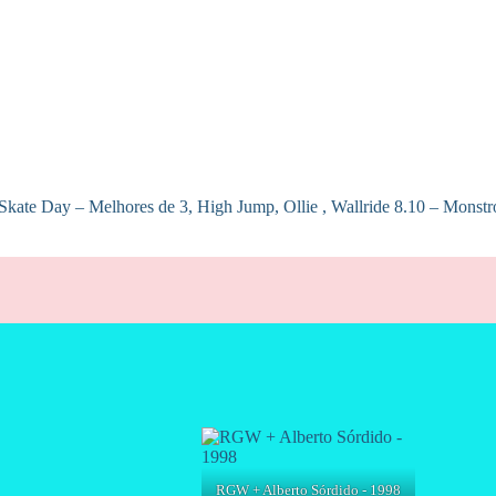
kate Day – Melhores de 3, High Jump, Ollie , Wallride 8.10 – Monstr
RGW + Alberto Sórdido - 1998