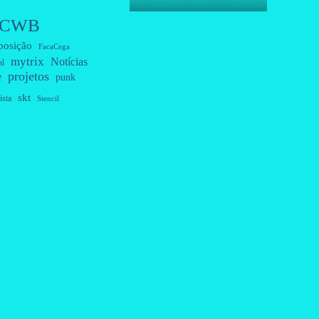
CWB
posição
FacaCega
mytrix
Notícias
al
projetos
e
punk
skt
ista
Stencil