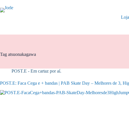
Pular
para
o
Loj
conteúdo
Tag
atsuonakagawa
POST.E - Em cartaz por aí.
POST.E: Faca Cega e + bandas | PAB Skate Day – Melhores de 3, High