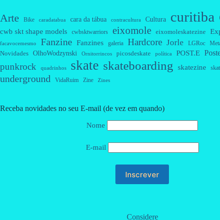
curitiba
Arte
cara da tábua
Cultura
Bike
caradatabua
contracultura
eixomole
cwb skt shape models
Ex
eixomoleskatezine
cwbsktwarriors
Fanzine
Hardcore
Jorle
Fanzines
galeria
Met
LGRoc
facavocemesmo
Post
OlhoWodzynski
POST.E
Novidades
picosdeskate
Ornitorrincos
política
skate
skateboarding
punkrock
skatezine
skat
quadrinhos
underground
VidaRuim
Zine
Zines
Receba novidades no seu E-mail (de vez em quando)
Nome
E-mail
Considere