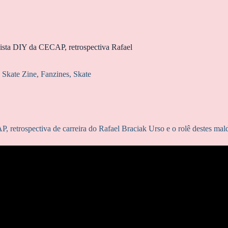
pista DIY da CECAP, retrospectiva Rafael
 Skate Zine
,
Fanzines
,
Skate
retrospectiva de carreira do Rafael Braciak Urso e o rolê destes mald