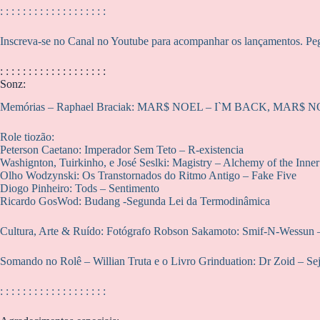
: : : : : : : : : : : : : : : : : : :
Inscreva-se no Canal no Youtube para acompanhar os lançamentos. Peg
: : : : : : : : : : : : : : : : : : :
Sonz:
Memórias – Raphael Braciak: MAR$ NOEL – I`M BACK, MAR$ N
Role tiozão:
Peterson Caetano: Imperador Sem Teto – R-existencia
Washignton, Tuirkinho, e José Seslki: Magistry – Alchemy of the Inne
Olho Wodzynski: Os Transtornados do Ritmo Antigo – Fake Five
Diogo Pinheiro: Tods – Sentimento
Ricardo GosWod: Budang -Segunda Lei da Termodinâmica
Cultura, Arte & Ruído: Fotógrafo Robson Sakamoto: Smif-N-Wessu
Somando no Rolê – Willian Truta e o Livro Grinduation: Dr Zoid – S
: : : : : : : : : : : : : : : : : : :