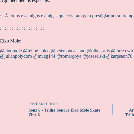
Agradecimentos especiais:
: : À todos os amigos e amigas que colaram para prestigiar nosso tram
: : : : : : : : : : : : : : : : : : :
Eixo Mole:
@‌eixomole @felipe _bico @‌petersoncaetano @olho _arts @‌jorle.cwb 
@julianpolydoro @‌muzg144 @romergoya @‌joseselski @karpstein78 @‌
POST
ANTERIOR
Sonz 6 - Trilha Sonora Eixo Mole Skate
Ar
Zine 6
Tril