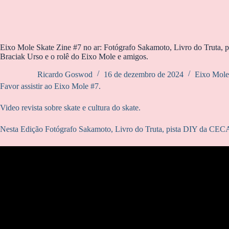
Eixo Mole Skate Zine #7 no ar: Fotógrafo Sakamoto, Livro do Truta, 
Braciak Urso e o rolê do Eixo Mole e amigos.
Ricardo Goswod
16 de dezembro de 2024
Eixo Mole
Favor assistir ao Eixo Mole #7.
Video revista sobre skate e cultura do skate.
Nesta Edição Fotógrafo Sakamoto, Livro do Truta, pista DIY da CECAP, 