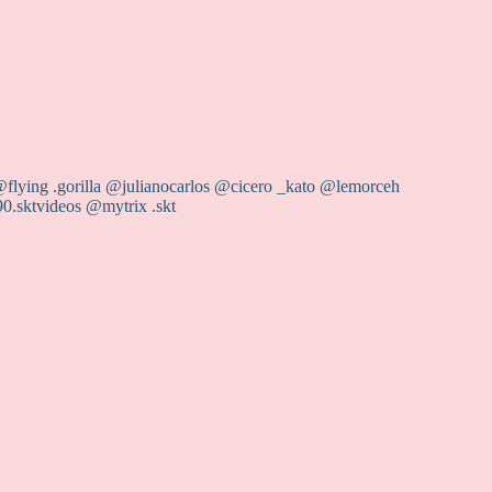
lying .gorilla @‌julianocarlos @cicero _kato @‌lemorceh
0.sktvideos @mytrix .skt