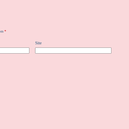
com
*
Site