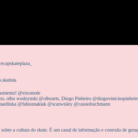
cecapskateplaza_
.skatista
 momento! @‌eixomole
 olho wodzynski @‌olhoarts, Diogo Pinheiro @‌diogoviniciuspinheiro,
smaelliska @fabiomakiak @scarwisley @cassiobuchmann
obre a cultura do skate. É um canal de informação e conexão de geraçõe