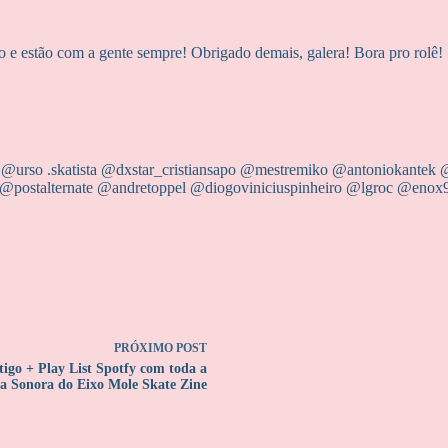
po e estão com a gente sempre! Obrigado demais, galera! Bora pro rolê!
@urso .skatista @‌dxstar_cristiansapo @mestremiko @‌antoniokantek @f
postalternate @andretoppel @‌diogoviniciuspinheiro @lgroc @‌enox9
PRÓXIMO
POST
tigo + Play List Spotfy com toda a
ha Sonora do Eixo Mole Skate Zine