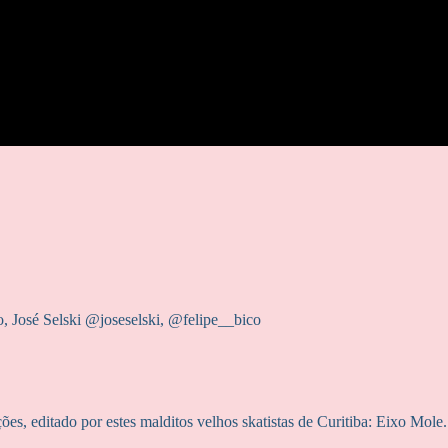
 José Selski @joseselski, @felipe__bico
s, editado por estes malditos velhos skatistas de Curitiba: Eixo Mole.