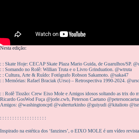
Nesta edição:
: : Skate Hoje: CECAP Skate Plaza Mario Guida, de Guarulhos/SP. @
: : Somando no Rolê: Willian Truta e o Livro Grinduation. @wtruta
: : Cultura, Arte & Ruído: Fotógrafo Robson Sakamoto. @saka47
: : Memórias: Rafael Braciak (Urso) – Retrospectiva 1990-2024. @‌urso
: : Rolê Tiozão: Crew Eixo Mole e Amigos idosos soltando as trix do
Ricardo GosWod Fuça @jorle.cwb, Peterson Caetano @petersoncaetano,
Amigos: @washingtoncptl @‌valterturkinho @guiyudi @kitalioto @i
: : : : : : : : : : : : : : : : : : :
Inspirado na estética dos ‘fanzines’, o EIXO MOLE é um vídeo revista s