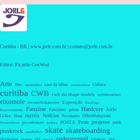
Curitiba - BR | www.jorle.com.br | contato@jorle.com.br
Editor: Ricardo GosWod
Arte
cara da tábua
Cultura
Bike
caradatabua
contracultura
curitiba
CWB
cwb skt shape models
cwbsktwarriors
eixomole
Exposição
eixomoleskatezine
FacaCega
Fanzine
Hardcore
Jorle
Fanzines
galeria
facavocemesmo
mytrix
Notícias
OlhoWodzynski
Novidades
Metal
LGRoc
projetos
Poste
POST.E
punk
picosdeskate
Ornitorrincos
política
skate
skateboarding
punkrock
quadrinhos
underground
skatezine
skt
skatista
VidaRuim
Zine
Stencil