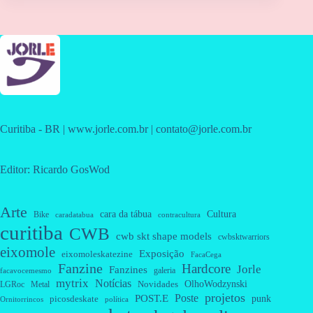
Curitiba - BR | www.jorle.com.br | contato@jorle.com.br
Editor: Ricardo GosWod
Arte
cara da tábua
Cultura
Bike
caradatabua
contracultura
curitiba
CWB
cwb skt shape models
cwbsktwarriors
eixomole
Exposição
eixomoleskatezine
FacaCega
Fanzine
Hardcore
Jorle
Fanzines
galeria
facavocemesmo
mytrix
Notícias
OlhoWodzynski
Novidades
Metal
LGRoc
projetos
Poste
POST.E
punk
picosdeskate
Ornitorrincos
política