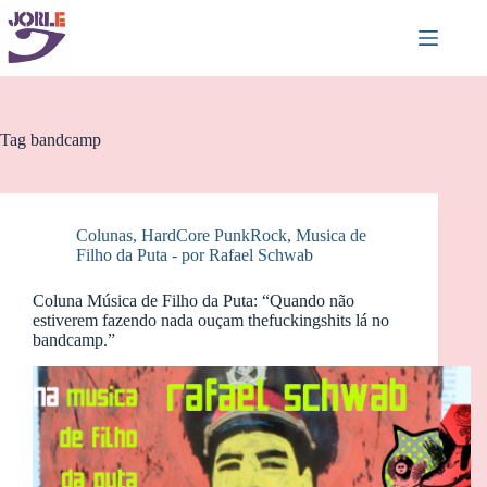
Pular
para
o
conteúdo
Tag
bandcamp
Colunas
,
HardCore PunkRock
,
Musica de
Filho da Puta - por Rafael Schwab
Coluna Música de Filho da Puta: “Quando não
estiverem fazendo nada ouçam thefuckingshits lá no
bandcamp.”