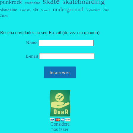
skate
skateboarding
punkrock
quadrinhos
underground
skatezine
skt
skatista
VidaRuim
Zine
Stencil
Zines
Receba novidades no seu E-mail (de vez em quando)
Nome
E-mail
Considere
nos fazer