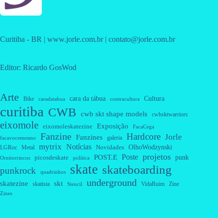
Curitiba - BR | www.jorle.com.br | contato@jorle.com.br
Editor: Ricardo GosWod
Arte
cara da tábua
Cultura
Bike
caradatabua
contracultura
curitiba
CWB
cwb skt shape models
cwbsktwarriors
eixomole
Exposição
eixomoleskatezine
FacaCega
Fanzine
Hardcore
Jorle
Fanzines
galeria
facavocemesmo
mytrix
Notícias
OlhoWodzynski
Novidades
Metal
LGRoc
projetos
Poste
POST.E
punk
picosdeskate
Ornitorrincos
política
skate
skateboarding
punkrock
quadrinhos
underground
skatezine
skt
skatista
VidaRuim
Zine
Stencil
Zines