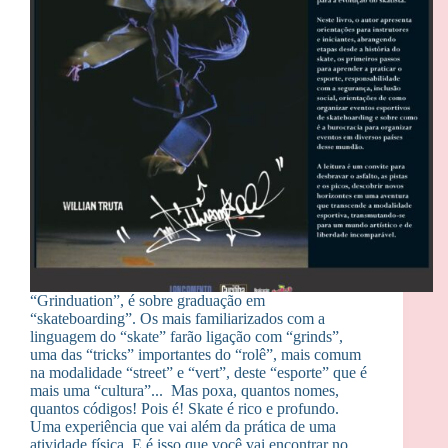
“Grinduation”, é sobre graduação em
“skateboarding”. Os mais familiarizados com a
linguagem do “skate” farão ligação com “grinds”,
uma das “tricks” importantes do “rolê”, mais comum
na modalidade “street” e “vert”, deste “esporte” que é
mais uma “cultura”... Mas poxa, quantos nomes,
quantos códigos! Pois é! Skate é rico e profundo.
Uma experiência que vai além da prática de uma
atividade física. E é isso que você vai encontrar no