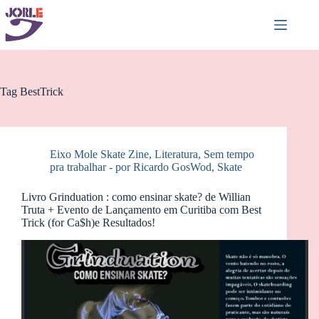
Pular
para
o
conteúdo
Tag
BestTrick
Eixo Mole Skate Zine
,
Literatura
,
Sem tempo
pra trabalhar - por Ricardo GosWod
,
Skate
Livro Grinduation : como ensinar skate? de Willian
Truta + Evento de Lançamento em Curitiba com Best
Trick (for Ca$h)e Resultados!