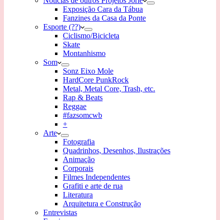
Notícias de outros Projetos Jorle
Exposição Cara da Tábua
Fanzines da Casa da Ponte
Esporte (??)
Ciclismo/Bicicleta
Skate
Montanhismo
Som
Sonz Eixo Mole
HardCore PunkRock
Metal, Metal Core, Trash, etc.
Rap & Beats
Reggae
#fazsomcwb
+
Arte
Fotografia
Quadrinhos, Desenhos, Ilustrações
Animação
Corporais
Filmes Independentes
Grafiti e arte de rua
Literatura
Arquitetura e Construção
Entrevistas