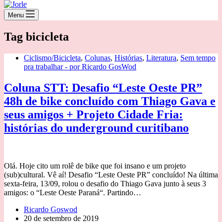
Menu
Tag
bicicleta
Ciclismo/Bicicleta
,
Colunas
,
Histórias
,
Literatura
,
Sem tempo
pra trabalhar - por Ricardo GosWod
Coluna STT: Desafio “Leste Oeste PR”
48h de bike concluído com Thiago Gava e
seus amigos + Projeto Cidade Fria:
histórias do underground curitibano
Olá. Hoje cito um rolê de bike que foi insano e um projeto
(sub)cultural. Vê aí! Desafio “Leste Oeste PR” concluído! Na última
sexta-feira, 13/09, rolou o desafio do Thiago Gava junto à seus 3
amigos: o “Leste Oeste Paraná“. Partindo…
Ricardo Goswod
20 de setembro de 2019