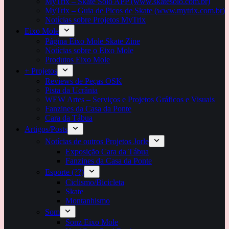
MyTrix – Skate Solo APP (www.skatesolo.com.br)
MyTrix – Guia de Picos de Skate (www.mytrix.com.br)
Notícias sobre Projetos MyTrix
Eixo Mole
Página Eixo Mole Skate Zine
Notícias sobre o Eixo Mole
Produtos Eixo Mole
+ Projetos
Reviews de Peças OSK
Pista da Ucrânia
WEW Artes – Serviços e Projetos Gráficos e Visuais
Fanzines da Casa da Ponte
Cara da Tábua
Artigos/Posts
Notícias de outros Projetos Jorle
Exposição Cara da Tábua
Fanzines da Casa da Ponte
Esporte (??)
Ciclismo/Bicicleta
Skate
Montanhismo
Som
Sonz Eixo Mole