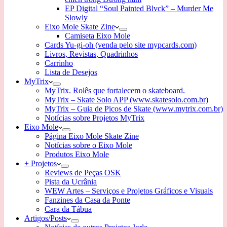
EP Digital “Soul Painted Blvck” – Murder Me
Slowly
Eixo Mole Skate Zine
Camiseta Eixo Mole
Cards Yu-gi-oh (venda pelo site mypcards.com)
Livros, Revistas, Quadrinhos
Carrinho
Lista de Desejos
MyTrix
MyTrix. Rolês que fortalecem o skateboard.
MyTrix – Skate Solo APP (www.skatesolo.com.br)
MyTrix – Guia de Picos de Skate (www.mytrix.com.br)
Notícias sobre Projetos MyTrix
Eixo Mole
Página Eixo Mole Skate Zine
Notícias sobre o Eixo Mole
Produtos Eixo Mole
+ Projetos
Reviews de Peças OSK
Pista da Ucrânia
WEW Artes – Serviços e Projetos Gráficos e Visuais
Fanzines da Casa da Ponte
Cara da Tábua
Artigos/Posts