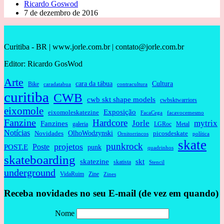
Ricardo Goswod
7 de dezembro de 2016
Curitiba - BR | www.jorle.com.br | contato@jorle.com.br
Editor: Ricardo GosWod
Arte
cara da tábua
Cultura
Bike
caradatabua
contracultura
curitiba
CWB
cwb skt shape models
cwbsktwarriors
eixomole
Exposição
eixomoleskatezine
FacaCega
facavocemesmo
Fanzine
Hardcore
Jorle
mytrix
Fanzines
galeria
Metal
LGRoc
Notícias
OlhoWodzynski
Novidades
picosdeskate
Ornitorrincos
política
skate
punkrock
projetos
Poste
POST.E
punk
quadrinhos
skateboarding
skatezine
skt
skatista
Stencil
underground
VidaRuim
Zine
Zines
Receba novidades no seu E-mail (de vez em quando)
Nome