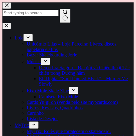
Pular
para
o
conteúdo
Sem
resultados
Loja
Unicórnio Lilás – Loja Parceira: Livros, discos,
papelaria e afins
Bazar Skateboarding Jorle
Música
Demo Pra Saigon – Đại đội và Chiến thuật Tác
chiến trong Đường hầm
EP Digital “Soul Painted Blvck” – Murder Me
Slowly
Eixo Mole Skate Zine
Camiseta Eixo Mole
Cards Yu-gi-oh (venda pelo site mypcards.com)
Livros, Revistas, Quadrinhos
Carrinho
Lista de Desejos
MyTrix
MyTrix. Rolês que fortalecem o skateboard.