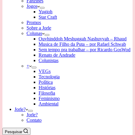
Fanzines
Jogos
Yugioh
Star Craft
Promos
Sobre a Jorle
Colunas
Ouvhinddoh Meshuggah Nashuvvah – Rhaud
Musica de Filho da Puta – por Rafael Schwab
Sem tempo pra trabalhar – por Ricardo GosWod
Renato de Andrade
Colunistas
+
VEGs
Tecnologia
Política
Histórias
Filosofia
Feminismo
Ambiental
Jorle?
Jorle?
Contato
Pesquisar