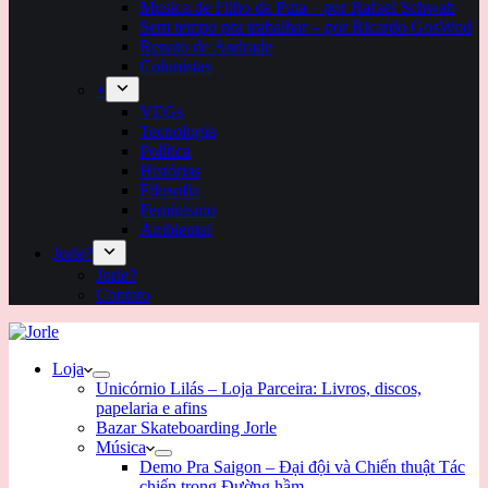
Musica de Filho da Puta – por Rafael Schwab
Sem tempo pra trabalhar – por Ricardo GosWod
Renato de Andrade
Colunistas
+
VEGs
Tecnologia
Política
Histórias
Filosofia
Feminismo
Ambiental
Jorle?
Jorle?
Contato
Loja
Unicórnio Lilás – Loja Parceira: Livros, discos,
papelaria e afins
Bazar Skateboarding Jorle
Música
Demo Pra Saigon – Đại đội và Chiến thuật Tác
chiến trong Đường hầm