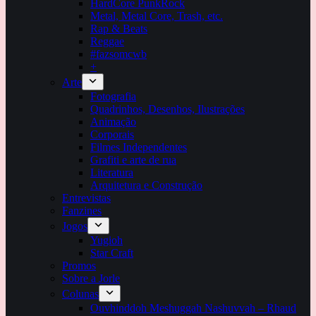
HardCore PunkRock
Metal, Metal Core, Trash, etc.
Rap & Beats
Reggae
#fazsomcwb
+
Arte
Fotografia
Quadrinhos, Desenhos, Ilustrações
Animação
Corporais
Filmes Independentes
Grafiti e arte de rua
Literatura
Arquitetura e Construção
Entrevistas
Fanzines
Jogos
Yugioh
Star Craft
Promos
Sobre a Jorle
Colunas
Ouvhinddoh Meshuggah Nashuvvah – Rhaud