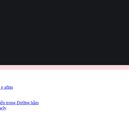
 e afins
hiến trong Đường hầm
owly