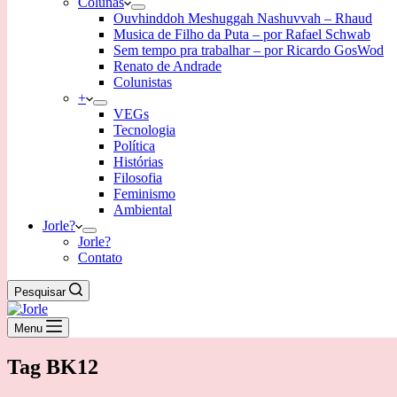
Colunas
Ouvhinddoh Meshuggah Nashuvvah – Rhaud
Musica de Filho da Puta – por Rafael Schwab
Sem tempo pra trabalhar – por Ricardo GosWod
Renato de Andrade
Colunistas
+
VEGs
Tecnologia
Política
Histórias
Filosofia
Feminismo
Ambiental
Jorle?
Jorle?
Contato
Pesquisar
Menu
Tag
BK12