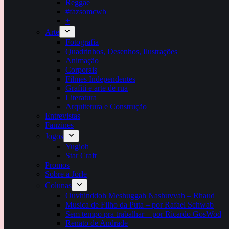
Reggae
#fazsomcwb
+
Arte
Fotografia
Quadrinhos, Desenhos, Ilustrações
Animação
Corporais
Filmes Independentes
Grafiti e arte de rua
Literatura
Arquitetura e Construção
Entrevistas
Fanzines
Jogos
Yugioh
Star Craft
Promos
Sobre a Jorle
Colunas
Ouvhinddoh Meshuggah Nashuvvah – Rhaud
Musica de Filho da Puta – por Rafael Schwab
Sem tempo pra trabalhar – por Ricardo GosWod
Renato de Andrade