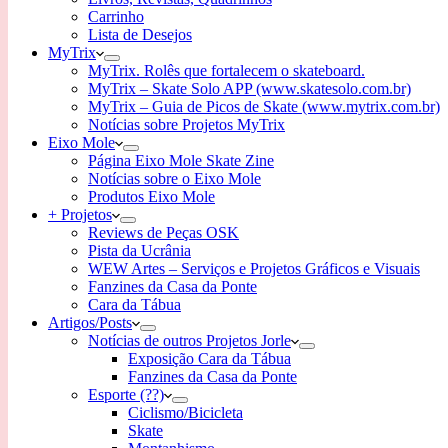
Carrinho
Lista de Desejos
MyTrix
MyTrix. Rolês que fortalecem o skateboard.
MyTrix – Skate Solo APP (www.skatesolo.com.br)
MyTrix – Guia de Picos de Skate (www.mytrix.com.br)
Notícias sobre Projetos MyTrix
Eixo Mole
Página Eixo Mole Skate Zine
Notícias sobre o Eixo Mole
Produtos Eixo Mole
+ Projetos
Reviews de Peças OSK
Pista da Ucrânia
WEW Artes – Serviços e Projetos Gráficos e Visuais
Fanzines da Casa da Ponte
Cara da Tábua
Artigos/Posts
Notícias de outros Projetos Jorle
Exposição Cara da Tábua
Fanzines da Casa da Ponte
Esporte (??)
Ciclismo/Bicicleta
Skate