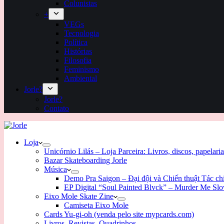
Colunistas
+
VEGs
Tecnologia
Política
Histórias
Filosofia
Feminismo
Ambiental
Jorle?
Jorle?
Contato
Loja
Unicórnio Lilás – Loja Parceira: Livros, discos, papelaria
Bazar Skateboarding Jorle
Música
Demo Pra Saigon – Đại đội và Chiến thuật Tác c
EP Digital “Soul Painted Blvck” – Murder Me Sl
Eixo Mole Skate Zine
Camiseta Eixo Mole
Cards Yu-gi-oh (venda pelo site mypcards.com)
Livros, Revistas, Quadrinhos