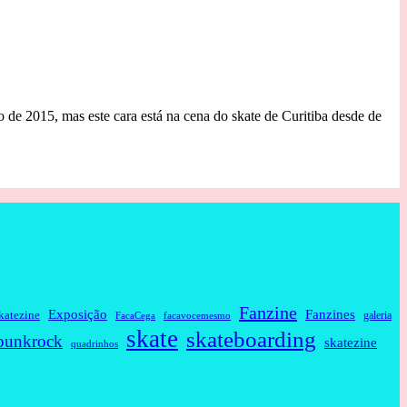
 de 2015, mas este cara está na cena do skate de Curitiba desde de
Fanzine
Fanzines
Exposição
katezine
galeria
FacaCega
facavocemesmo
skate
skateboarding
punkrock
skatezine
quadrinhos