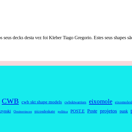
seus decks desta vez foi Kleber Tiago Gregorio. Estes seus shapes são
CWB
eixomole
cwb skt shape models
eixomoles
cwbsktwarriors
projetos
Poste
zynski
POST.E
punk
picosdeskate
Ornitorrincos
política