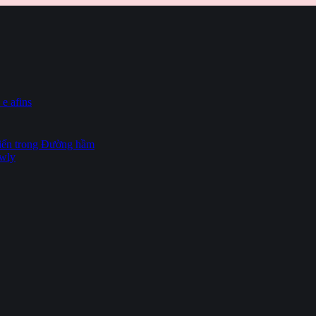
 e afins
hiến trong Đường hầm
owly