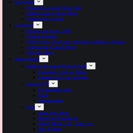
Eixo Mole
Página Eixo Mole Skate Zine
Notícias sobre o Eixo Mole
Produtos Eixo Mole
+ Projetos
Reviews de Peças OSK
Pista da Ucrânia
WEW Artes – Serviços e Projetos Gráficos e Visuais
Fanzines da Casa da Ponte
Cara da Tábua
Artigos/Posts
Notícias de outros Projetos Jorle
Exposição Cara da Tábua
Fanzines da Casa da Ponte
Esporte (??)
Ciclismo/Bicicleta
Skate
Montanhismo
Som
Sonz Eixo Mole
HardCore PunkRock
Metal, Metal Core, Trash, etc.
Rap & Beats