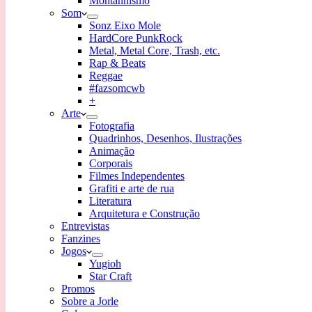
Montanhismo
Som
Sonz Eixo Mole
HardCore PunkRock
Metal, Metal Core, Trash, etc.
Rap & Beats
Reggae
#fazsomcwb
+
Arte
Fotografia
Quadrinhos, Desenhos, Ilustrações
Animação
Corporais
Filmes Independentes
Grafiti e arte de rua
Literatura
Arquitetura e Construção
Entrevistas
Fanzines
Jogos
Yugioh
Star Craft
Promos
Sobre a Jorle