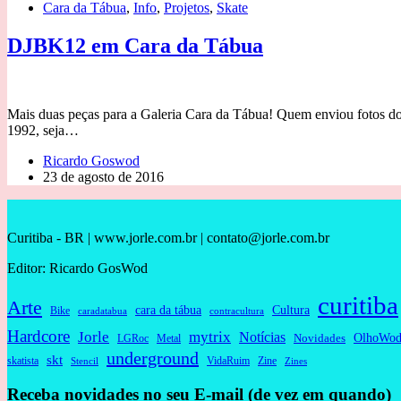
Cara da Tábua
,
Info
,
Projetos
,
Skate
DJBK12 em Cara da Tábua
Mais duas peças para a Galeria Cara da Tábua! Quem enviou fotos dos 
1992, seja…
Ricardo Goswod
23 de agosto de 2016
Curitiba - BR | www.jorle.com.br | contato@jorle.com.br
Editor: Ricardo GosWod
curitiba
Arte
cara da tábua
Cultura
Bike
caradatabua
contracultura
Hardcore
Jorle
mytrix
Notícias
OlhoWod
Novidades
Metal
LGRoc
underground
skt
skatista
VidaRuim
Zine
Stencil
Zines
Receba novidades no seu E-mail (de vez em quando)