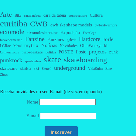
Arte
cara da tábua
Cultura
Bike
caradatabua
contracultura
curitiba
CWB
cwb skt shape models
cwbsktwarriors
eixomole
Exposição
eixomoleskatezine
FacaCega
Fanzine
Hardcore
Jorle
Fanzines
galeria
facavocemesmo
mytrix
Notícias
OlhoWodzynski
Novidades
Metal
LGRoc
projetos
Poste
POST.E
punk
picosdeskate
Ornitorrincos
política
skate
skateboarding
punkrock
quadrinhos
underground
skatezine
skt
skatista
VidaRuim
Zine
Stencil
Zines
Receba novidades no seu E-mail (de vez em quando)
Nome
E-mail