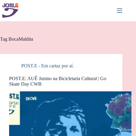
Pular
para
o
conteúdo
Tag
BocaMaldita
POST.E - Em cartaz por aí.
POST.E: AUÊ Junino na Bicicletaria Cultural | Go
Skate Day CWB