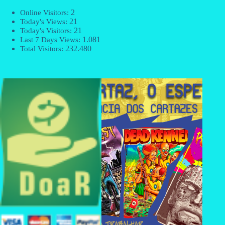
2
Online Visitors:
21
Today's Views:
21
Today's Visitors:
1.081
Last 7 Days Views:
232.480
Total Visitors: