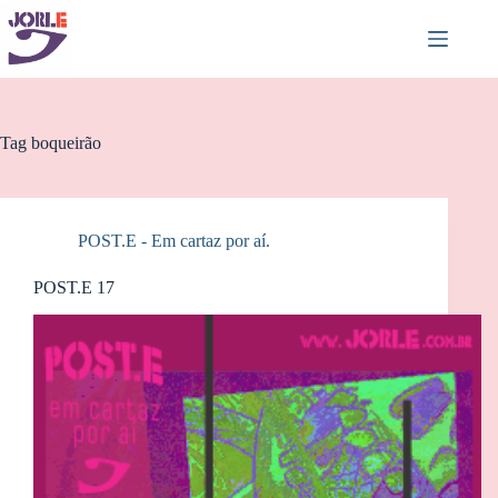
Pular
para
o
conteúdo
Tag
boqueirão
POST.E - Em cartaz por aí.
POST.E 17