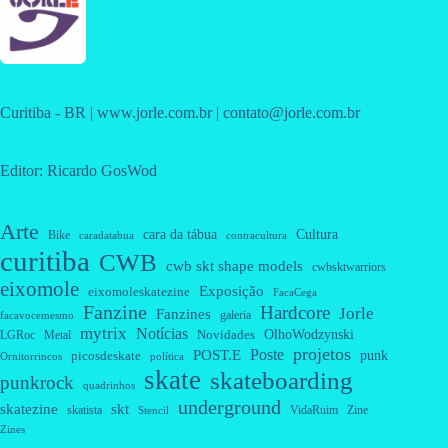
Curitiba - BR | www.jorle.com.br | contato@jorle.com.br
Editor: Ricardo GosWod
Arte
cara da tábua
Cultura
Bike
caradatabua
contracultura
curitiba
CWB
cwb skt shape models
cwbsktwarriors
eixomole
Exposição
eixomoleskatezine
FacaCega
Fanzine
Hardcore
Jorle
Fanzines
galeria
facavocemesmo
mytrix
Notícias
OlhoWodzynski
Novidades
Metal
LGRoc
projetos
Poste
POST.E
punk
picosdeskate
Ornitorrincos
política
skate
skateboarding
punkrock
quadrinhos
underground
skatezine
skt
skatista
VidaRuim
Zine
Stencil
Zines