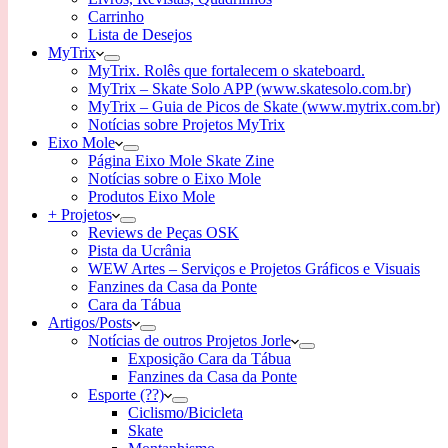
Carrinho
Lista de Desejos
MyTrix
MyTrix. Rolês que fortalecem o skateboard.
MyTrix – Skate Solo APP (www.skatesolo.com.br)
MyTrix – Guia de Picos de Skate (www.mytrix.com.br)
Notícias sobre Projetos MyTrix
Eixo Mole
Página Eixo Mole Skate Zine
Notícias sobre o Eixo Mole
Produtos Eixo Mole
+ Projetos
Reviews de Peças OSK
Pista da Ucrânia
WEW Artes – Serviços e Projetos Gráficos e Visuais
Fanzines da Casa da Ponte
Cara da Tábua
Artigos/Posts
Notícias de outros Projetos Jorle
Exposição Cara da Tábua
Fanzines da Casa da Ponte
Esporte (??)
Ciclismo/Bicicleta
Skate