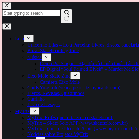
Pular
para
o
conteúdo
Sem
resultados
Loja
Unicórnio Lilás – Loja Parceira: Livros, discos, papelaria
Bazar Skateboarding Jorle
Música
Demo Pra Saigon – Đại đội và Chiến thuật Tác c
EP Digital “Soul Painted Blvck” – Murder Me Sl
Eixo Mole Skate Zine
Camiseta Eixo Mole
Cards Yu-gi-oh (venda pelo site mypcards.com)
Livros, Revistas, Quadrinhos
Carrinho
Lista de Desejos
MyTrix
MyTrix. Rolês que fortalecem o skateboard.
MyTrix – Skate Solo APP (www.skatesolo.com.br)
MyTrix – Guia de Picos de Skate (www.mytrix.com.br)
Notícias sobre Projetos MyTrix