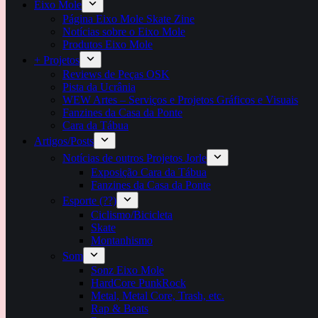
Eixo Mole
Página Eixo Mole Skate Zine
Notícias sobre o Eixo Mole
Produtos Eixo Mole
+ Projetos
Reviews de Peças OSK
Pista da Ucrânia
WEW Artes – Serviços e Projetos Gráficos e Visuais
Fanzines da Casa da Ponte
Cara da Tábua
Artigos/Posts
Notícias de outros Projetos Jorle
Exposição Cara da Tábua
Fanzines da Casa da Ponte
Esporte (??)
Ciclismo/Bicicleta
Skate
Montanhismo
Som
Sonz Eixo Mole
HardCore PunkRock
Metal, Metal Core, Trash, etc.
Rap & Beats