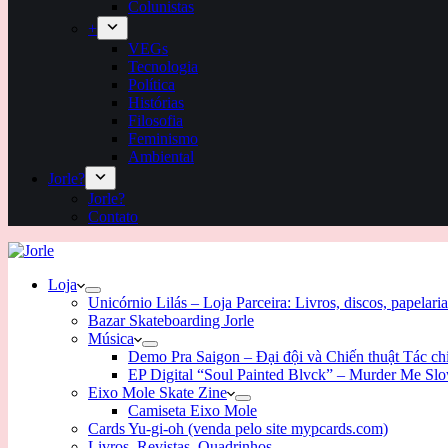
Colunistas
+
VEGs
Tecnologia
Política
Histórias
Filosofia
Feminismo
Ambiental
Jorle?
Jorle?
Contato
Loja
Unicórnio Lilás – Loja Parceira: Livros, discos, papelaria
Bazar Skateboarding Jorle
Música
Demo Pra Saigon – Đại đội và Chiến thuật Tác c
EP Digital “Soul Painted Blvck” – Murder Me Sl
Eixo Mole Skate Zine
Camiseta Eixo Mole
Cards Yu-gi-oh (venda pelo site mypcards.com)
Livros, Revistas, Quadrinhos