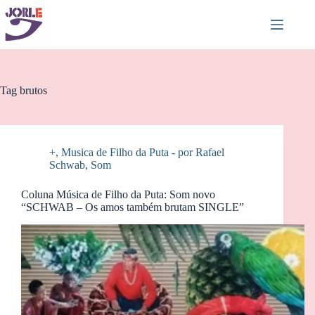
Pular
para
o
conteúdo
Tag
brutos
+
,
Musica de Filho da Puta - por Rafael
Schwab
,
Som
Coluna Música de Filho da Puta: Som novo
“SCHWAB – Os amos também brutam SINGLE”