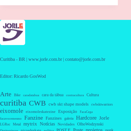
Curitiba - BR | www.jorle.com.br | contato@jorle.com.br
Editor: Ricardo GosWod
Arte
cara da tábua
Cultura
Bike
caradatabua
contracultura
curitiba
CWB
cwb skt shape models
cwbsktwarriors
eixomole
Exposição
eixomoleskatezine
FacaCega
Fanzine
Hardcore
Jorle
Fanzines
galeria
facavocemesmo
mytrix
Notícias
OlhoWodzynski
Novidades
Metal
LGRoc
projetos
Poste
POST.E
punk
picosdeskate
Ornitorrincos
política