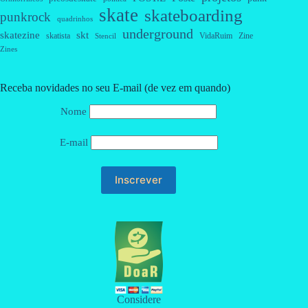
skate
skateboarding
punkrock
quadrinhos
underground
skatezine
skt
skatista
VidaRuim
Zine
Stencil
Zines
Receba novidades no seu E-mail (de vez em quando)
Nome
E-mail
Considere