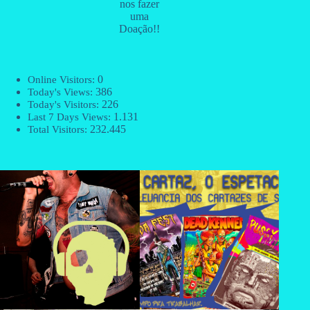
nos fazer
uma
Doação!!
0
Online Visitors:
386
Today's Views:
226
Today's Visitors:
1.131
Last 7 Days Views:
232.445
Total Visitors: