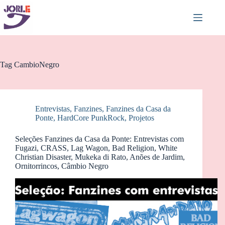
Pular
para
o
conteúdo
Tag
CambioNegro
Entrevistas
,
Fanzines
,
Fanzines da Casa da
Ponte
,
HardCore PunkRock
,
Projetos
Seleções Fanzines da Casa da Ponte: Entrevistas com
Fugazi, CRASS, Lag Wagon, Bad Religion, White
Christian Disaster, Mukeka di Rato, Anões de Jardim,
Ornitorrincos, Câmbio Negro