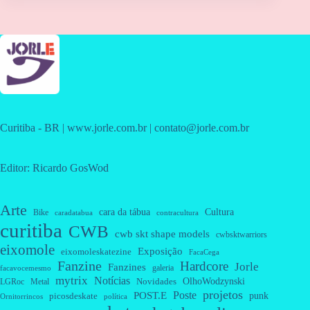
Curitiba - BR | www.jorle.com.br | contato@jorle.com.br
Editor: Ricardo GosWod
Arte
cara da tábua
Cultura
Bike
caradatabua
contracultura
curitiba
CWB
cwb skt shape models
cwbsktwarriors
eixomole
Exposição
eixomoleskatezine
FacaCega
Fanzine
Hardcore
Jorle
Fanzines
galeria
facavocemesmo
mytrix
Notícias
OlhoWodzynski
Novidades
Metal
LGRoc
projetos
Poste
POST.E
punk
picosdeskate
Ornitorrincos
política