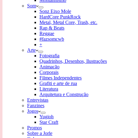
Montanhismo
Som
Sonz Eixo Mole
HardCore PunkRock
Metal, Metal Core, Trash, etc.
Rap & Beats
Reggae
#fazsomcwb
+
Arte
Fotografia
Quadrinhos, Desenhos, Ilustrações
Animação
Corporais
Filmes Independentes
Grafiti e arte de rua
Literatura
Arquitetura e Construção
Entrevistas
Fanzines
Jogos
Yugioh
Star Craft
Promos
Sobre a Jorle