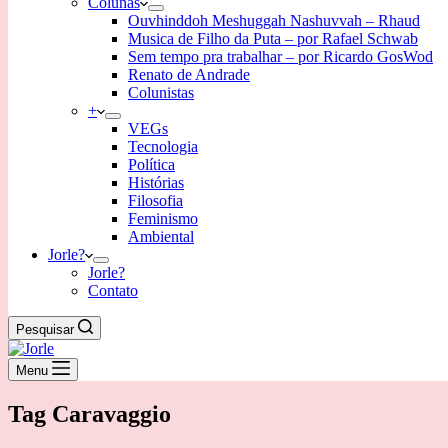
Colunas
Ouvhinddoh Meshuggah Nashuvvah – Rhaud
Musica de Filho da Puta – por Rafael Schwab
Sem tempo pra trabalhar – por Ricardo GosWod
Renato de Andrade
Colunistas
+
VEGs
Tecnologia
Política
Histórias
Filosofia
Feminismo
Ambiental
Jorle?
Jorle?
Contato
Pesquisar
Menu
Tag
Caravaggio