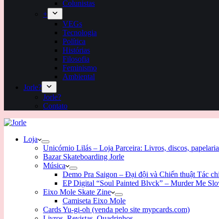
Colunistas
+
VEGs
Tecnologia
Política
Histórias
Filosofia
Feminismo
Ambiental
Jorle?
Jorle?
Contato
Loja
Unicórnio Lilás – Loja Parceira: Livros, discos, papelaria
Bazar Skateboarding Jorle
Música
Demo Pra Saigon – Đại đội và Chiến thuật Tác c
EP Digital “Soul Painted Blvck” – Murder Me Sl
Eixo Mole Skate Zine
Camiseta Eixo Mole
Cards Yu-gi-oh (venda pelo site mypcards.com)
Livros, Revistas, Quadrinhos