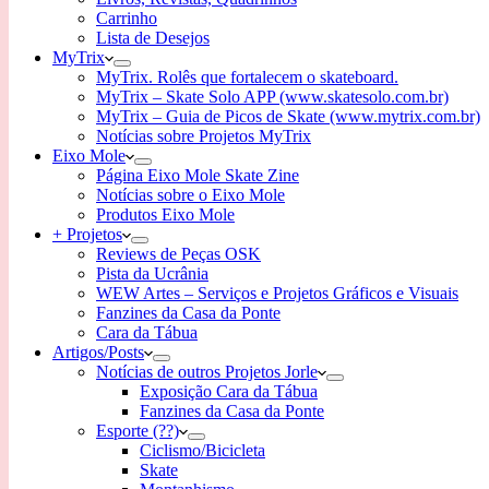
Carrinho
Lista de Desejos
MyTrix
MyTrix. Rolês que fortalecem o skateboard.
MyTrix – Skate Solo APP (www.skatesolo.com.br)
MyTrix – Guia de Picos de Skate (www.mytrix.com.br)
Notícias sobre Projetos MyTrix
Eixo Mole
Página Eixo Mole Skate Zine
Notícias sobre o Eixo Mole
Produtos Eixo Mole
+ Projetos
Reviews de Peças OSK
Pista da Ucrânia
WEW Artes – Serviços e Projetos Gráficos e Visuais
Fanzines da Casa da Ponte
Cara da Tábua
Artigos/Posts
Notícias de outros Projetos Jorle
Exposição Cara da Tábua
Fanzines da Casa da Ponte
Esporte (??)
Ciclismo/Bicicleta
Skate