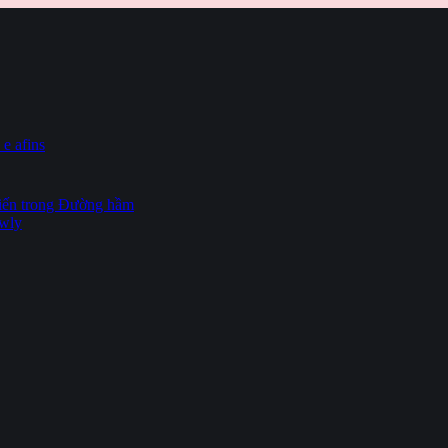
 e afins
hiến trong Đường hầm
owly