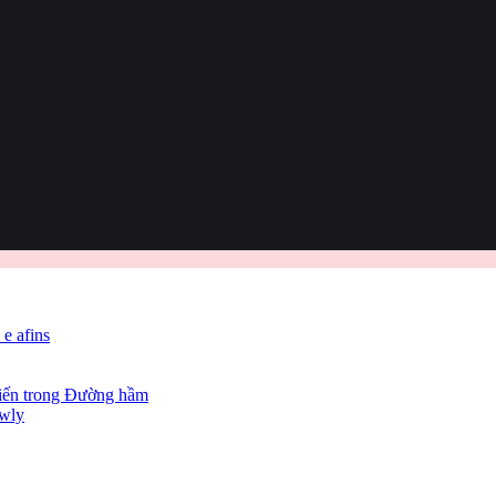
 e afins
hiến trong Đường hầm
owly