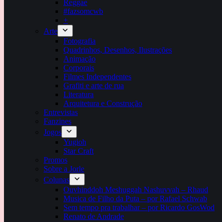
Reggae
#fazsomcwb
+
Arte
Fotografia
Quadrinhos, Desenhos, Ilustrações
Animação
Corporais
Filmes Independentes
Grafiti e arte de rua
Literatura
Arquitetura e Construção
Entrevistas
Fanzines
Jogos
Yugioh
Star Craft
Promos
Sobre a Jorle
Colunas
Ouvhinddoh Meshuggah Nashuvvah – Rhaud
Musica de Filho da Puta – por Rafael Schwab
Sem tempo pra trabalhar – por Ricardo GosWod
Renato de Andrade