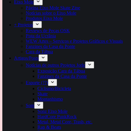
Eixo Mole
Página Eixo Mole Skate Zine
Notícias sobre o Eixo Mole
Produtos Eixo Mole
+ Projetos
Reviews de Peças OSK
Pista da Ucrânia
WEW Artes – Serviços e Projetos Gráficos e Visuais
Fanzines da Casa da Ponte
Cara da Tábua
Artigos/Posts
Notícias de outros Projetos Jorle
Exposição Cara da Tábua
Fanzines da Casa da Ponte
Esporte (??)
Ciclismo/Bicicleta
Skate
Montanhismo
Som
Sonz Eixo Mole
HardCore PunkRock
Metal, Metal Core, Trash, etc.
Rap & Beats