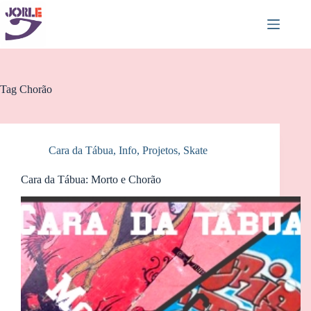
Pular
para
o
conteúdo
Tag
Chorão
Cara da Tábua
,
Info
,
Projetos
,
Skate
Cara da Tábua: Morto e Chorão