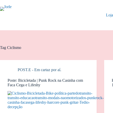
Pular
para
o
Loj
conteúdo
Tag
Ciclismo
POST.E - Em cartaz por aí.
Poste: Bicicletada | Punk Rock na Casinha com
Faca Cega e Lifeshy