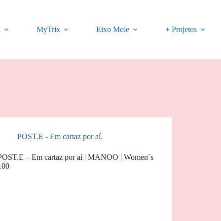
a
MyTrix
Eixo Mole
+ Projetos
POST.E - Em cartaz por aí.
POST.E – Em cartaz por aí | MANOO | Women´s
100