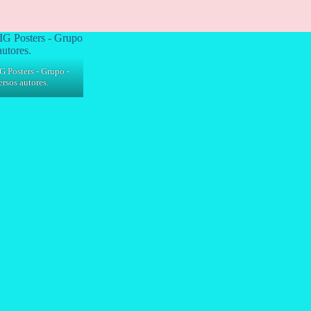
G Posters - Grupo -
rsos autores.