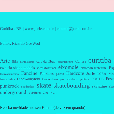
Curitiba - BR | www.jorle.com.br | contato@jorle.com.br
Editor: Ricardo GosWod
curitiba
Arte
cara da tábua
Cultura
Bike
caradatabua
contracultura
eixomole
cwb skt shape models
Ex
eixomoleskatezine
cwbsktwarriors
Fanzine
Hardcore
Jorle
Fanzines
galeria
Met
LGRoc
facavocemesmo
Post
OlhoWodzynski
POST.E
Novidades
picosdeskate
Ornitorrincos
política
skate
skateboarding
punkrock
skatezine
skat
quadrinhos
underground
VidaRuim
Zine
Zines
Receba novidades no seu E-mail (de vez em quando)