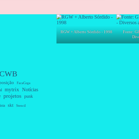
RGW + Alberto Sórdido - 1998
Fonte: GI
Dive
CWB
posição
FacaCega
mytrix
Notícias
al
projetos
e
punk
skt
ista
Stencil