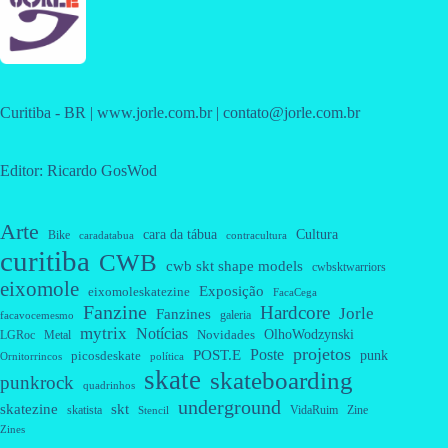
Curitiba - BR | www.jorle.com.br | contato@jorle.com.br
Editor: Ricardo GosWod
Arte
cara da tábua
Cultura
Bike
caradatabua
contracultura
curitiba
CWB
cwb skt shape models
cwbsktwarriors
eixomole
Exposição
eixomoleskatezine
FacaCega
Fanzine
Hardcore
Jorle
Fanzines
galeria
facavocemesmo
mytrix
Notícias
OlhoWodzynski
Novidades
Metal
LGRoc
projetos
Poste
POST.E
punk
picosdeskate
Ornitorrincos
política
skate
skateboarding
punkrock
quadrinhos
underground
skatezine
skt
skatista
VidaRuim
Zine
Stencil
Zines