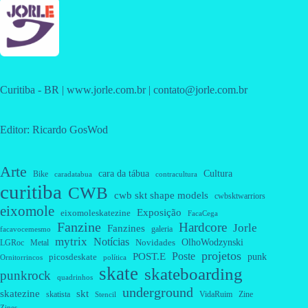
Curitiba - BR | www.jorle.com.br | contato@jorle.com.br
Editor: Ricardo GosWod
Arte
cara da tábua
Cultura
Bike
caradatabua
contracultura
curitiba
CWB
cwb skt shape models
cwbsktwarriors
eixomole
Exposição
eixomoleskatezine
FacaCega
Fanzine
Hardcore
Jorle
Fanzines
galeria
facavocemesmo
mytrix
Notícias
OlhoWodzynski
Novidades
Metal
LGRoc
projetos
Poste
POST.E
punk
picosdeskate
Ornitorrincos
política
skate
skateboarding
punkrock
quadrinhos
underground
skatezine
skt
skatista
VidaRuim
Zine
Stencil
Zines